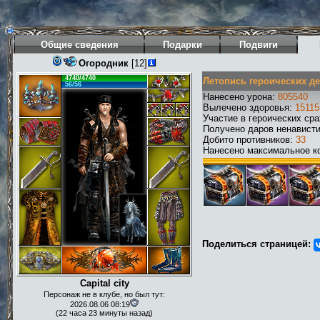
Общие сведения
Подарки
Подвиги
Огородник
[12]
4740/4740
Летопись героических д
56/56
Нанесено урона:
805540
Вылечено здоровья:
15115
Участие в героических ср
Получено даров ненавист
Добито противников:
33
Нанесено максимальное ко
Поделиться страницей:
Capital city
Персонаж не в клубе, но был тут:
2026.08.06 08:19
(22 часа 23 минуты назад)