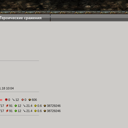
Героические сражения
.18 10:04
ие
0
12
0
606
717
91
12
21.4
0.6
38729246
717
91
12
21.4
0.6
38729246