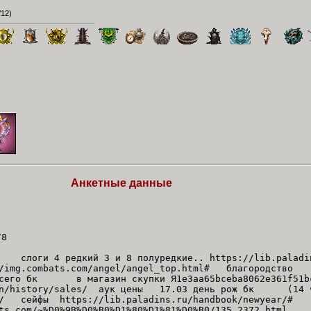
/12
)
Анкетные данные
78
слоги 4 редкий 3 и 8 полуредкие.. https://lib.paladins
combats.com/angel/angel_top.html# благородство h
го бк в магазин скупки Я1e3aa65bceba8062e361f51bc
ction/history/sales/ аук цены 17.03 день рож бк (14 
uide/ сейфы https://lib.paladins.ru/handbook/new
bats.com/~%D0%9B%D0%B0%D1%80%D1%81%D0%B0/135 2372.ht