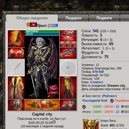
Общие сведения
Подарки
Подвиги
Урыч
[12]
Сила:
541
(225 + 316)
6647/6647
28/28
Ловкость:
3
Интуиция:
6
(3 + 3)
Выносливость:
65
Интеллект:
1
(0 + 1)
Мудрость:
0
Духовность:
75
Уровень: 12
Уровень благородства: 186
Побед:
879 948
Поражений: 34 310
Ничьих: 159
Клан:
Creators
Место рождения:
Dreams city
День рождения персонажа: 05.01
Бои чести: (
Рейтинг
)
Последний бой
:
Поражен
16885
-
18470
-
22
60
Итого:
16885
-
18470
-
22
60
Capital city
Персонаж не в клубе, но был тут:
Клан-Лига:
2025.09.29 10:56
Боёв:
601
(
1/15
)
(10 месяцев 1 неделю назад)