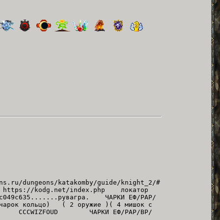
.ru/dungeons/katakomby/guide/knight_2/#
ttps://kodg.net/index.php локатор
049c635.......рувагра. ЧАРКИ ЕФ/РАР/
чарок кольцо) ( 2 оружие )( 4 мишок с
year/# CCCWIZFOUD ЧАРКИ ЕФ/РАР/ВР/
ml