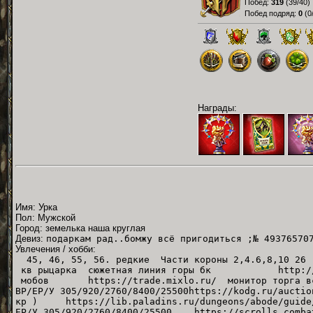
Побед:
319
(
39/40
)
Побед подряд:
0
(
0
Награды:
Имя: Урка
Пол: Мужской
Город: земелька наша круглая
Девиз:
подаркам рад..бомжу всё пригодиться ;№ 49376570
Увлечения / хобби:
45, 46, 55, 56. редкие Части короны 2,4.6,8,10 26 
кв рыцарка сюжетная линия горы бк http://img.
мобов https://trade.mixlo.ru/ монитор торга все
ВР/ЕР/У 305/920/2760/8400/25500https://kodg.ru/au
кр ) https://lib.paladins.ru/dungeons/abode/g
ЕР/У 305/920/2760/8400/25500 https://scrolls.com