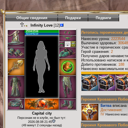
Общие сведения
Подарки
Подвиги
Infinity Love
[12]
2534/2534
Летопись героических д
9210/9210
Нанесено урона:
2223544
Вылечено здоровья:
30648
Участие в героических ср
Герой сражения:
2
Получено даров ненавист
Использовано натисков и 
Добито противников:
188
Нанесено максимальное ко
Героиня Кровавого Побоищ
Битва
вписана 
Достижения
:
Capital city
IV
Нанесено макс
Персонаж не в клубе, но был тут:
2026.08.08 21:45
Героиня Кровавого Побоищ
(49 минут 2 секунды назад)