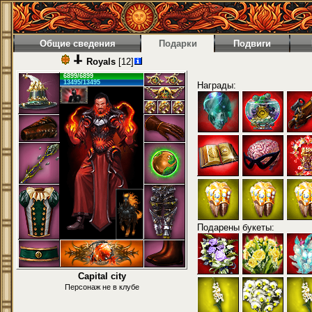
Общие сведения
Подарки
Подвиги
Royals
[12]
6899/6899
13495/13495
Награды:
Подарены букеты:
Capital city
Персонаж не в клубе