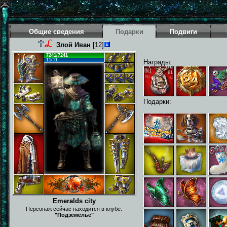
Общие сведения
Подарки
Подвиги
Злой Иван
[12]
7241/7241
11/11
Награды:
Подарки:
Emeralds city
Персонаж сейчас находится в клубе.
"Подземелье"