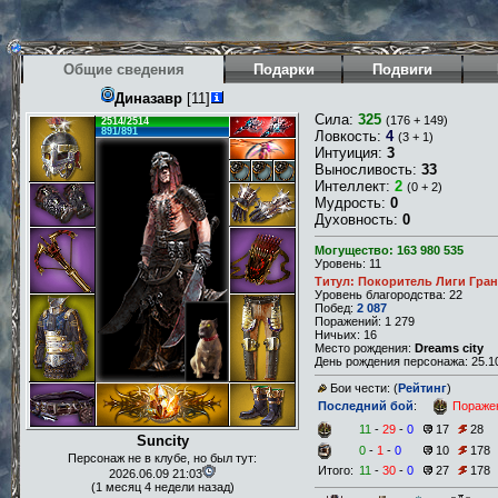
Общие сведения
Подарки
Подвиги
Диназавр
[11]
Сила:
325
(176 + 149)
2514/2514
891/891
Ловкость:
4
(3 + 1)
Интуиция:
3
Выносливость:
33
Интеллект:
2
(0 + 2)
Мудрость:
0
Духовность:
0
Могущество: 163 980 535
Уровень: 11
Титул: Покоритель Лиги Гран
Уровень благородства: 22
Побед:
2 087
Поражений: 1 279
Ничьих: 16
Место рождения:
Dreams city
День рождения персонажа: 25.10
Бои чести: (
Рейтинг
)
Последний бой
:
Пораже
11
-
29
-
0
17
28
Suncity
0
-
1
-
0
10
178
Персонаж не в клубе, но был тут:
Итого:
11
-
30
-
0
27
178
2026.06.09 21:03
(1 месяц 4 недели назад)