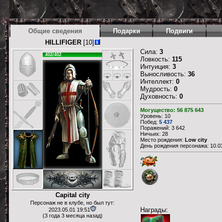
Общие сведения
Подарки
Подвиги
HILLIFIGER
[10]
Сила:
3
402/402
Ловкость:
115
Интуиция:
3
Выносливость:
36
Интеллект:
0
Мудрость:
0
Духовность:
0
Могущество: 56 875 643
Уровень: 10
Побед:
5 437
Поражений: 3 642
Ничьих: 28
Место рождения:
Low city
День рождения персонажа: 10.03
Capital city
Персонаж не в клубе, но был тут:
Награды:
2023.05.01 19:51
(3 года 3 месяца назад)