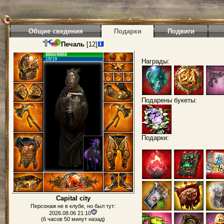
Общие сведения
Подарки
Подвиги
Печаль
[12]
8860/8860
19/19
Награды:
Подарены букеты:
Подарки:
Capital city
Персонаж не в клубе, но был тут:
2026.08.06 21:10
(6 часов 50 минут назад)