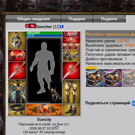
Общие сведения
Подарки
Подвиги
Goocher
[12]
6001/6001
Летопись героических д
47/47
Нанесено урона:
111742
Вылечено здоровья:
40982
Участие в героических ср
Получено даров ненавист
Добито противников:
5
Нанесено максимальное ко
Поделиться страницей:
Suncity
Персонаж не в клубе, но был тут:
2026.08.07 15:32
(16 минут 39 секунд назад)