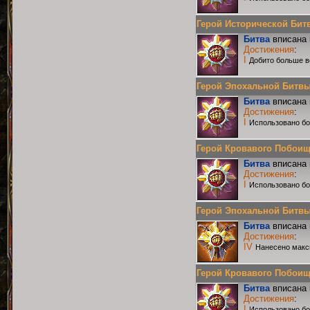
Герой Исторической Битвы
Битва
вписана 
Достижения
:
I
Добито больше в
Герой Эпохальной Битвы Р
Битва
вписана 
Достижения
:
I
Использовано б
Герой Кровавого Побоища 
Битва
вписана 
Достижения
:
I
Использовано б
Герой Эпохальной Битвы Р
Битва
вписана 
Достижения
:
IV
Нанесено макс
Герой Кровавого Побоища 
Битва
вписана 
Достижения
:
I
Использовано бо