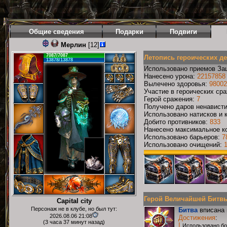
Общие сведения
Подарки
Подвиги
Мерлин
[12]
7087/7087
Летопись героических д
13878/13878
Использовано приемов За
Нанесено урона:
22157858
Вылечено здоровья:
98002
Участие в героических ср
Герой сражения:
7
Получено даров ненавист
Использовано натисков и 
Добито противников:
833
Нанесено максимальное ко
Использовано барьеров:
7
Использовано очищений:
Герой Величайшей Битвы Р
Capital city
Персонаж не в клубе, но был тут:
Битва
вписана 
2026.08.06 21:08
Достижения
:
(3 часа 37 минут назад)
I
Использовано бо