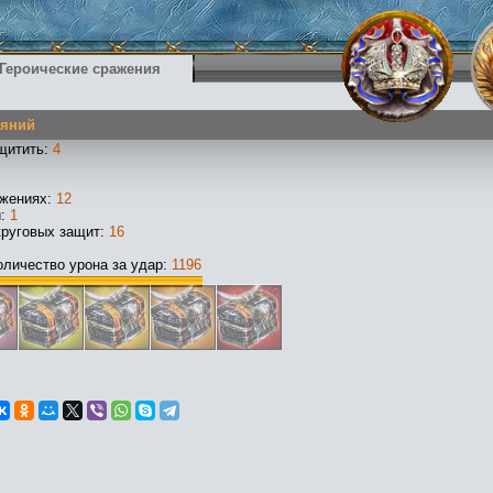
Героические сражения
еяний
щитить:
4
ажениях:
12
и:
1
круговых защит:
16
личество урона за удар:
1196