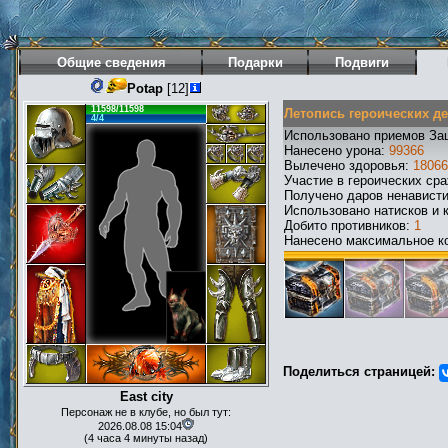
Общие сведения
Подарки
Подвиги
Potap
[12]
11598/11598
Летопись героических д
4/4
Использовано приемов За
Нанесено урона:
99366
Вылечено здоровья:
18066
Участие в героических ср
Получено даров ненавист
Использовано натисков и 
Добито противников:
1
Нанесено максимальное ко
Поделиться страницей:
East city
Персонаж не в клубе, но был тут:
2026.08.08 15:04
(4 часа 4 минуты назад)