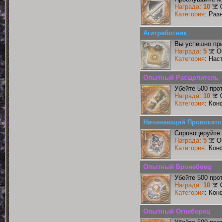
Награда
:
10
Категория
: Раз
Агитработник
Вы успешно при
Награда
:
5
О
Категория
: Нас
Опытный Расщепитель
Убейте 500 про
Награда
:
10
Категория
: Кон
Начинающий Провокато
Спровоцируйте 
Награда
:
5
О
Категория
: Кон
Опытный Бронебоец
Убейте 500 про
Награда
:
10
Категория
: Кон
Опытный Огнеборец