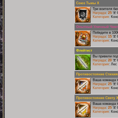
Союз Тьмы X
Три воителя би
Награда
:
25
Категория
: Кон
Опытный Уличный Чем
Победите в 100
Награда
:
15
Категория
: Кон
Флейтист
Вы привели под
Награда
:
20
Категория
: Лес
Противостояние Стихия
Ваша команда б
Награда
:
25
Категория
: Кон
Противостояние Свету 
Ваша команда б
Награда
:
25
Категория
: Кон