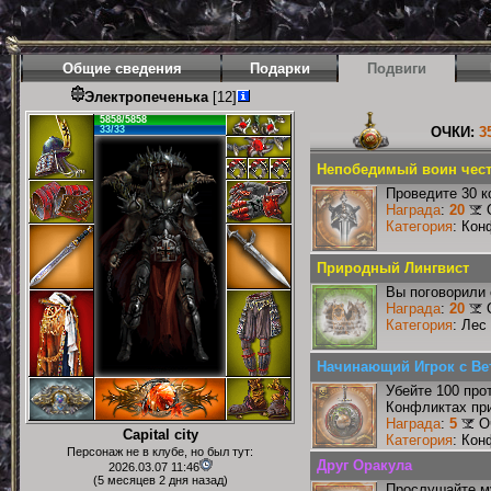
Общие сведения
Подарки
Подвиги
Электропеченька
[12]
5858/5858
33/33
ОЧКИ:
3
Непобедимый воин чест
Проведите 30 к
Награда
:
20
Категория
: Кон
Природный Лингвист
Вы поговорили 
Награда
:
20
Категория
: Лес
Начинающий Игрок с Ве
Убейте 100 про
Конфликтах при
Награда
:
5
О
Capital city
Категория
: Кон
Персонаж не в клубе, но был тут:
Друг Оракула
2026.03.07 11:46
(5 месяцев 2 дня назад)
Прослушайте му