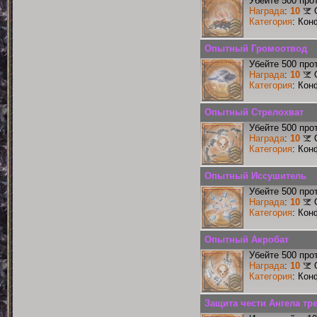
Убейте 500 про
Награда
:
10
Категория
: Кон
Опытный Громоотвод
Убейте 500 про
Награда
:
10
Категория
: Кон
Опытный Стрелохват
Убейте 500 про
Награда
:
10
Категория
: Кон
Опытный Иссушитель
Убейте 500 про
Награда
:
10
Категория
: Кон
Опытный Акробат
Убейте 500 про
Награда
:
10
Категория
: Кон
Защита чести Ангела тре