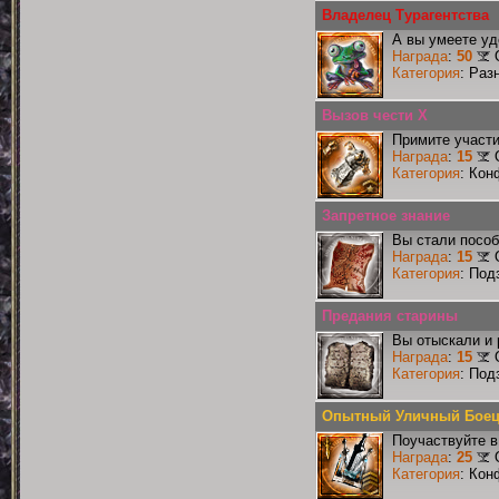
Владелец Турагентства
А вы умеете уд
Награда
:
50
Категория
: Раз
Вызов чести X
Примите участи
Награда
:
15
Категория
: Кон
Запретное знание
Вы стали пособ
Награда
:
15
Категория
: Под
Предания старины
Вы отыскали и
Награда
:
15
Категория
: Под
Опытный Уличный Бое
Поучаствуйте в
Награда
:
25
Категория
: Кон