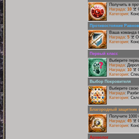
Получить в про
Награда
:
10
Категория
: Кон
Противостояние Равнов
Ваша команда б
Награда
:
5
О
Категория
: Кон
Первый класс
Выберите первы
Награда
: Деро
Награда
:
10
Категория
: Спе
Выбор Покровителя
Выберите свою 
Награда
: Разби
Категория
: Скл
Благородный защитник 
Получите 1000 
Награда
:
45
Категория
: Кон
Археолог