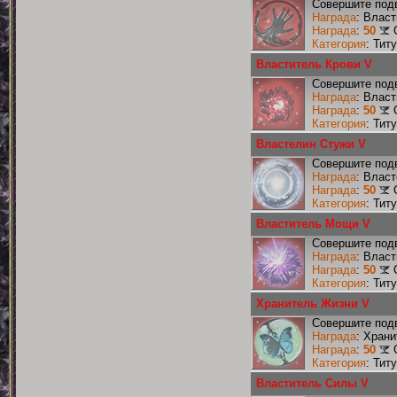
Совершите подв
Награда
: Влас
Награда
:
50
Категория
: Тит
Властитель Крови V
Совершите подв
Награда
: Влас
Награда
:
50
Категория
: Тит
Властелин Стужи V
Совершите подв
Награда
: Влас
Награда
:
50
Категория
: Тит
Властитель Мощи V
Совершите под
Награда
: Влас
Награда
:
50
Категория
: Тит
Хранитель Жизни V
Совершите подв
Награда
: Хран
Награда
:
50
Категория
: Тит
Властитель Силы V