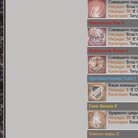
Совершите подв
Награда
: Влас
Награда
:
50
Категория
: Тит
Властитель Ран V
Совершите подв
Награда
: Влас
Награда
:
50
Категория
: Тит
Властитель Взора V
Совершите подв
Награда
: Влас
Награда
:
50
Категория
: Тит
Противостояние Тьме I
Ваша команда б
Награда
:
5
О
Категория
: Кон
Гнев Ангела X
Удержите средн
Награда
:
25
Категория
: Кон
Клинок веры X