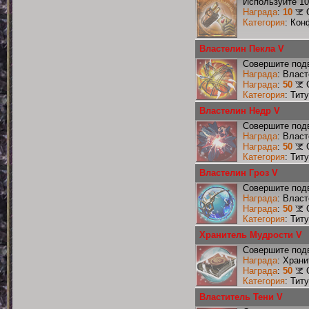
Используйте 10
Награда
:
10
Категория
: Кон
Властелин Пекла V
Совершите подв
Награда
: Влас
Награда
:
50
Категория
: Тит
Властелин Недр V
Совершите подв
Награда
: Влас
Награда
:
50
Категория
: Тит
Властелин Гроз V
Совершите подв
Награда
: Власт
Награда
:
50
Категория
: Тит
Хранитель Мудрости V
Совершите подв
Награда
: Хран
Награда
:
50
Категория
: Тит
Властитель Тени V