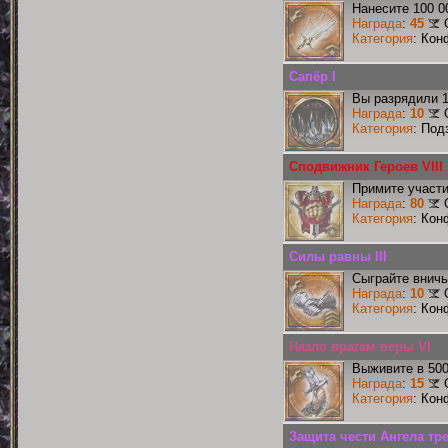
Нанесите 100 0
Награда
:
45
Категория
: Кон
Сапёр I
Вы разрядили 
Награда
:
10
Категория
: Под
Сподвижник Героев VIII
Примите участи
Награда
:
80
Категория
: Кон
Силы равны III
Сыграйте вничь
Награда
:
10
Категория
: Кон
Назло врагам веры VI
Выживите в 50
Награда
:
15
Категория
: Кон
Защита чести Ангела тр