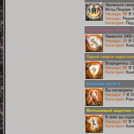
Увеличьте сво
Мглы,Пещере Т
Награда
:
50
Награда
: Редк
Категория
: Под
Рассекающий отблеск.
Нанесите 2400 
Награда
:
15
Категория
: Кон
Одной смерти недостат
Возродитесь 15
Награда
:
25
Категория
: Кон
Хорошая шутка V
Вы поговорили 
Награда
:
5
О
Категория
: Раз
Молчаливый защитник ч
В боях вы подв
Награда
:
20
Категория
: Кон