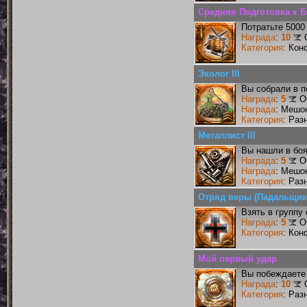
Средняя Подготовка к 
Потратьте 5000
Награда
:
10
Категория
: Кон
Эколог III
Вы собрали в п
Награда
:
5
О
Награда
: Мешо
Категория
: Раз
Металлист III
Вы нашли в боя
Награда
:
5
О
Награда
: Мешо
Категория
: Раз
Отряд веры (Падальщик
Взять в группу
Награда
:
5
О
Категория
: Кон
Мой первый удар
Вы побеждаете 
Награда
:
10
Категория
: Раз