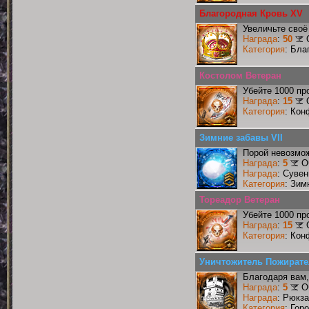
Благородная Кровь XV
Увеличьте своё
Награда
:
50
Категория
: Бла
Костолом Ветеран
Убейте 1000 пр
Награда
:
15
Категория
: Кон
Зимние забавы VII
Порой невозмож
Награда
:
5
О
Награда
: Сувен
Категория
: Зим
Тореадор Ветеран
Убейте 1000 пр
Награда
:
15
Категория
: Кон
Уничтожитель Пожирате
Благодаря вам,
Награда
:
5
О
Награда
: Рюкз
Категория
: Гор