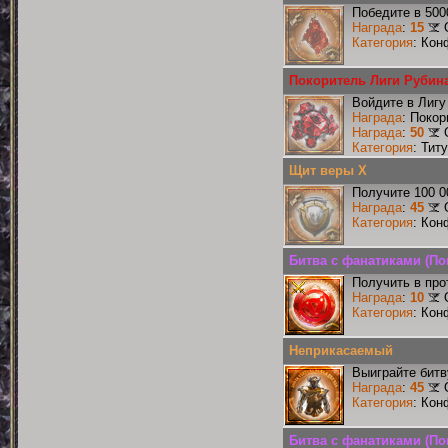
Победите в 500
Награда
:
15
Категория
: Кон
Покоритель Лиги Рубин
Войдите в Лигу
Награда
: Поко
Награда
:
50
Категория
: Тит
Щит веры X
Получите 100 0
Награда
:
45
Категория
: Кон
Битва с фанатиками (По
Получить в про
Награда
:
10
Категория
: Кон
Неприкасаемый
Выиграйте бит
Награда
:
45
Категория
: Кон
Битва с фанатиками (По