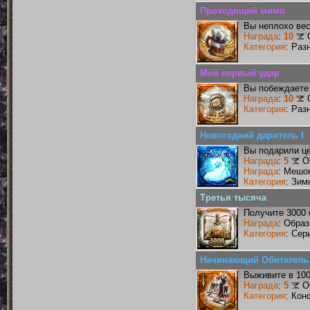
Проходящий мимо
Вы неплохо ве
Награда
:
10
Категория
: Раз
Мой первый удар
Вы побеждаете 
Награда
:
10
Категория
: Раз
Новогодний даритель I
Вы подарили це
Награда
:
5
О
Награда
: Мешок
Категория
: Зим
Третья тысяча
Получите 3000 
Награда
: Образ
Категория
: Сер
Начинающий Обитатель
Выживите в 10
Награда
:
5
О
Категория
: Кон