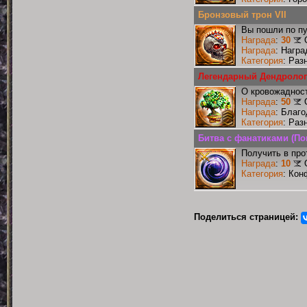
Бронзовый трон VII
Вы пошли по пу
Награда
:
30
Награда
: Награ
Категория
: Раз
Легендарный Дендролог
О кровожадност
Награда
:
50
Награда
: Благ
Категория
: Раз
Битва с фанатиками (П
Получить в про
Награда
:
10
Категория
: Кон
Поделиться страницей: