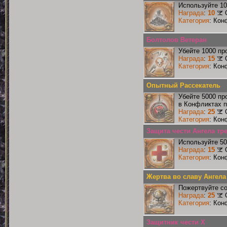
Используйте 10
Награда
:
10
Категория
: Кон
Болтолов Ветеран
Убейте 1000 пр
Награда
:
15
Категория
: Кон
Опытный Рассекатель
Убейте 5000 пр
в Конфликтах п
Награда
:
25
Категория
: Кон
Защита чести Ангела тр
Используйте 50
Награда
:
15
Категория
: Кон
Жертва во славу Ангела
Пожертвуйте со
Награда
:
25
Категория
: Кон
Защитник чести X