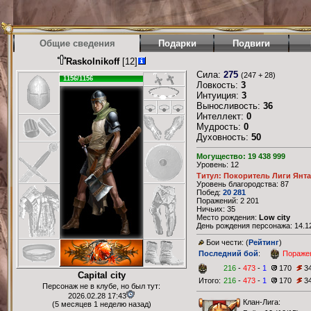
Общие сведения
Подарки
Подвиги
Raskolnikoff
[12]
Сила:
275
(247 + 28)
1156/1156
Ловкость:
3
Интуиция:
3
Выносливость:
36
Интеллект:
0
Мудрость:
0
Духовность:
50
Могущество: 19 438 999
Уровень: 12
Титул: Покоритель Лиги Янт
Уровень благородства: 87
Побед:
20 281
Поражений: 2 201
Ничьих: 35
Место рождения:
Low city
День рождения персонажа: 14.12
Бои чести: (
Рейтинг
)
Последний бой
:
Пораже
216
-
473
-
1
170
3
Capital city
Итого:
216
-
473
-
1
170
3
Персонаж не в клубе, но был тут:
2026.02.28 17:43
Клан-Лига:
(5 месяцев 1 неделю назад)