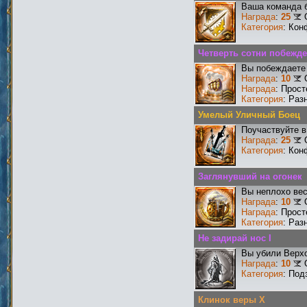
Ваша команда б
Награда
:
25
Категория
: Кон
Четверть сотни побежд
Вы побеждаете 
Награда
:
10
Награда
: Прос
Категория
: Раз
Умелый Уличный Боец
Поучаствуйте в
Награда
:
25
Категория
: Кон
Заглянувший на огонек
Вы неплохо ве
Награда
:
10
Награда
: Прос
Категория
: Раз
Не задирай нос I
Вы убили Верхо
Награда
:
10
Категория
: Под
Клинок веры X