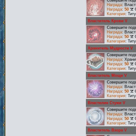
Совершите подв
Награда
: Влас
Награда
:
50
Категория
: Тит
Властитель Крови V
Совершите подв
Награда
: Влас
Награда
:
50
Категория
: Тит
Хранитель Мудрости V
Совершите подв
Награда
: Хран
Награда
:
50
Категория
: Тит
Властитель Мощи V
Совершите под
Награда
: Влас
Награда
:
50
Категория
: Тит
Властелин Стужи V
Совершите подв
Награда
: Влас
Награда
:
50
Категория
: Тит
Властитель Взора V