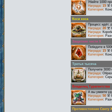
Убейте 1000 пр
Награда
:
15
Категория
: Кон
Коси коса
Процесс идёт, 
Награда
:
20
Награда
: Короб
Категория
: Раз
Защитник чести X
Победите в 500
Награда
:
15
Категория
: Кон
Третья тысяча
Получите 3000 
Награда
: Образ
Категория
: Сер
Владелец Турагентства
А вы умеете уд
Награда
:
50
Категория
: Раз
Противостояние Свету 