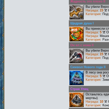
Жадность это плохо II
Вы убили Верхо
Награда
:
15
Категория
: Под
Щедрая душа I
Вы принесли сл
Награда
:
5
О
Награда
: Мешо
Категория
: Раз
Он ел с ножа II
Вы убили Верхо
Награда
:
15
Категория
: Под
Символ Нового года II
В лесу она рос
Награда
:
5
О
Категория
: Зим
Страж Улиц
Останьтесь еди
мертвы).
Награда
:
10
Категория
: Кон