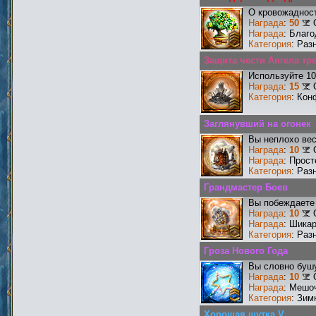
О кровожадност
Награда
:
50
Награда
: Благ
Категория
: Раз
Защита чести Ангела тре
Используйте 10
Награда
:
15
Категория
: Кон
Заглянувший на огонек
Вы неплохо ве
Награда
:
10
Награда
: Прос
Категория
: Раз
Грандмастер Боев
Вы побеждаете 
Награда
:
10
Награда
: Шика
Категория
: Раз
Гроза Нового Года
Вы словно бушу
Награда
:
10
Награда
: Мешо
Категория
: Зим
Хорошая шутка V