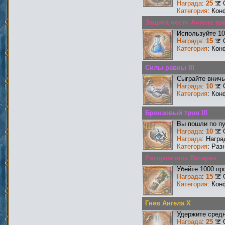
Награда
:
25
Категория
: Кон
Защита чести Ангела тре
Используйте 10
Награда
:
15
Категория
: Кон
Силы равны III
Сыграйте вничь
Награда
:
10
Категория
: Кон
Бронзовый трон III
Вы пошли по пу
Награда
:
10
Награда
: Нагр
Категория
: Раз
Расщепитель Ветеран
Убейте 1000 пр
Награда
:
15
Категория
: Кон
Гнев Ангела X
Удержите средн
Награда
:
25