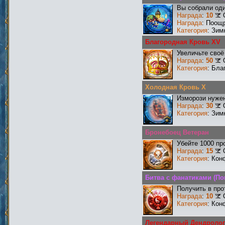
Вы собрали оди
Награда
:
10
Награда
: Поощ
Категория
: Зим
Благородная Кровь XV
Увеличьте своё
Награда
:
50
Категория
: Бла
Холодная Кровь X
Изморози нужен
Награда
:
30
Категория
: Зим
Бронебоец Ветеран
Убейте 1000 пр
Награда
:
15
Категория
: Кон
Битва с фанатиками (По
Получить в про
Награда
:
10
Категория
: Кон
Легендарный Дендролог