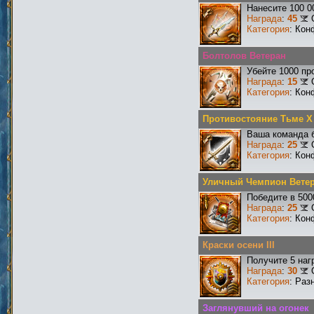
Нанесите 100 0
Награда
:
45
Категория
: Кон
Болтолов Ветеран
Убейте 1000 пр
Награда
:
15
Категория
: Кон
Противостояние Тьме X
Ваша команда б
Награда
:
25
Категория
: Кон
Уличный Чемпион Вете
Победите в 500
Награда
:
25
Категория
: Кон
Краски осени III
Получите 5 наг
Награда
:
30
Категория
: Раз
Заглянувший на огонек