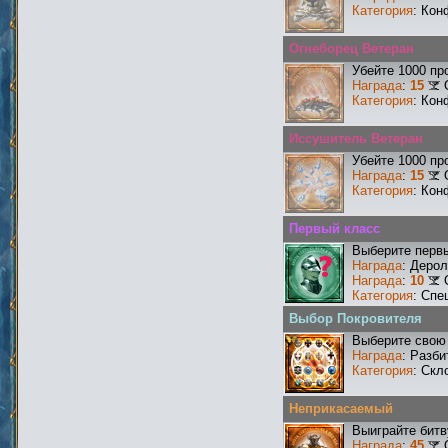
Категория
: Кон
Огнеборец Ветеран
Убейте 1000 пр
Награда
:
15
Категория
: Кон
Иссушитель Ветеран
Убейте 1000 пр
Награда
:
15
Категория
: Кон
Первый класс
Выберите первы
Награда
: Деро
Награда
:
10
Категория
: Спе
Выбор Покровителя
Выберите свою 
Награда
: Разби
Категория
: Скл
Неприкасаемый
Выиграйте бит
Награда
:
45