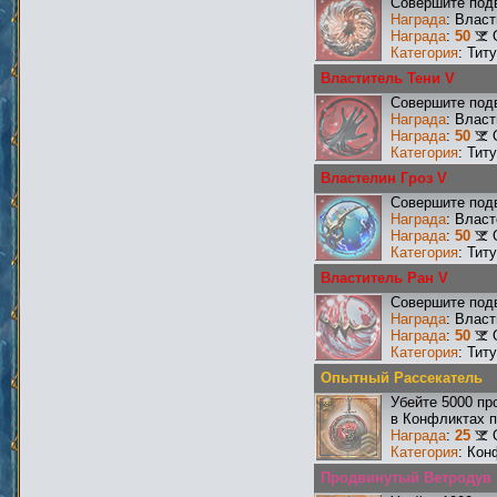
Совершите подв
Награда
: Влас
Награда
:
50
Категория
: Тит
Властитель Тени V
Совершите подв
Награда
: Влас
Награда
:
50
Категория
: Тит
Властелин Гроз V
Совершите подв
Награда
: Власт
Награда
:
50
Категория
: Тит
Властитель Ран V
Совершите подв
Награда
: Влас
Награда
:
50
Категория
: Тит
Опытный Рассекатель
Убейте 5000 пр
в Конфликтах п
Награда
:
25
Категория
: Кон
Продвинутый Ветродув