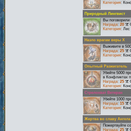
Категория
: Кон
Природный Лингвист
Вы поговорили 
Награда
:
20
Категория
: Лес
Назло врагам веры X
Выживите в 50
Награда
:
25
Категория
: Кон
Опытный Разжигатель
Убейте 5000 пр
в Конфликтах п
Награда
:
25
Категория
: Кон
Стрелохват Ветеран
Убейте 1000 пр
Награда
:
15
Категория
: Кон
Жертва во славу Ангела
Пожертвуйте со
Награда
:
25