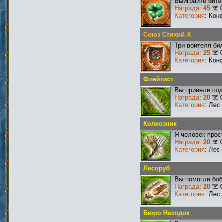
Выиграйте битв
Награда
:
45
Категория
: Кон
Союз Стихий X
Три воителя би
Награда
:
25
Категория
: Кон
Флейтист
Вы привели под
Награда
:
20
Категория
: Лес
Колхозник
Я человек прос
Награда
:
20
Категория
: Лес
Лесоруб
Вы помогли боб
Награда
:
20
Категория
: Лес
Бюро Находок