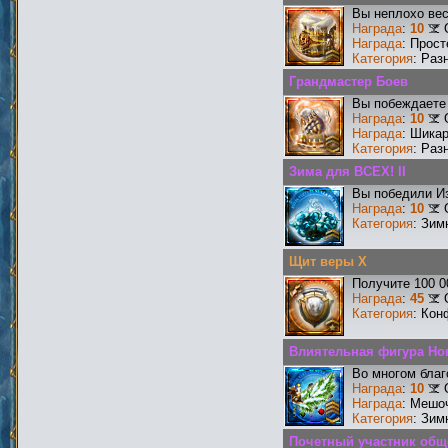
Вы неплохо ве
Награда
:
10
Награда
: Прос
Категория
: Раз
Грандмастер Боев
Вы побеждаете 
Награда
:
10
Награда
: Шика
Категория
: Раз
Зима для ВСЕХ! II
Вы победили И
Награда
:
10
Категория
: Зим
Щит веры X
Получите 100 0
Награда
:
45
Категория
: Кон
Влиятельная фигура Но
Во многом благ
Награда
:
10
Награда
: Мешо
Категория
: Зим
Почетный участник общ