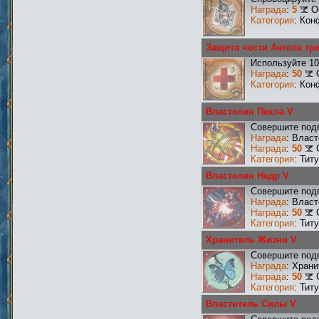
Награда
:
5
О
Категория
: Кон
Защита чести Ангела тр
Используйте 10
Награда
:
50
Категория
: Кон
Властелин Пекла V
Совершите подв
Награда
: Влас
Награда
:
50
Категория
: Тит
Властелин Недр V
Совершите подв
Награда
: Влас
Награда
:
50
Категория
: Тит
Хранитель Жизни V
Совершите подв
Награда
: Хран
Награда
:
50
Категория
: Тит
Властитель Силы V