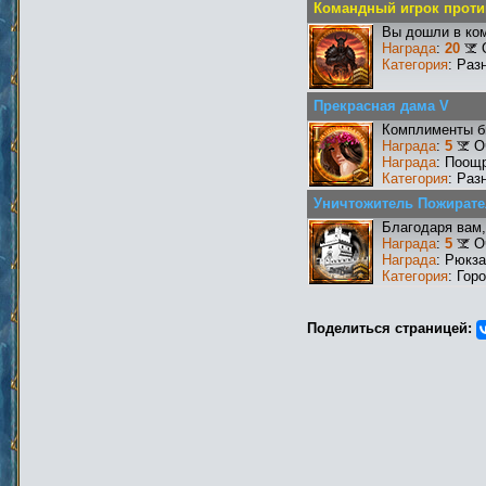
Командный игрок против
Вы дошли в ко
Награда
:
20
Категория
: Раз
Прекрасная дама V
Комплименты бы
Награда
:
5
О
Награда
: Поощ
Категория
: Раз
Уничтожитель Пожирате
Благодаря вам,
Награда
:
5
О
Награда
: Рюкз
Категория
: Гор
Поделиться страницей: