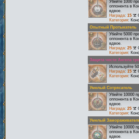
Убейте 1000 пр
оппонента в Ко
вдвое.
Награда
:
15
Категория
: Кон
Опытный Протыкатель
Убейте 5000 пр
оппонента в Ко
вдвое.
Награда
:
25
Категория
: Кон
Защита чести Ангела тре
Используйте 50
Награда
:
15
Категория
: Кон
Умелый Сотрясатель
Убейте 10000 п
оппонента в Ко
вдвое.
Награда
:
25
Категория
: Кон
Умелый Замораживател
Убейте 10000 п
оппонента в Ко
вдвое.