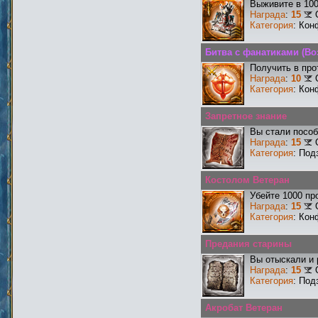
Выживите в 10
Награда
:
15
Категория
: Кон
Битва с фанатиками (Во
Получить в про
Награда
:
10
Категория
: Кон
Запретное знание
Вы стали пособ
Награда
:
15
Категория
: Под
Костолом Ветеран
Убейте 1000 пр
Награда
:
15
Категория
: Кон
Предания старины
Вы отыскали и
Награда
:
15
Категория
: Под
Акробат Ветеран