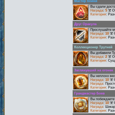
Мастер бойни
Вы сдали доста
Награда
:
5
О
Категория
: Раз
Друг Оракула
Прослушайте му
Награда
:
10
Категория
: Раз
Коллекционер Трутней
Вы добавили Тр
Награда
:
2
О
Категория
: Сущ
Заглянувший на огонек
Вы неплохо ве
Награда
:
10
Награда
: Прос
Категория
: Раз
Грандмастер Боев
Вы побеждаете 
Награда
:
10
Награда
: Шика
Категория
: Раз