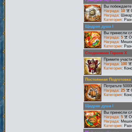
Вы побеждаете 
Награда
:
10
Награда
: Шика
Категория
: Раз
Щедрая душа I
Вы принесли сл
Награда
:
5
О
Награда
: Мешо
Категория
: Раз
Сподвижник Героев X
Примите участи
Награда
:
100
Категория
: Кон
Постоянная Подготовка
Потратьте 5000
Награда
:
25
Категория
: Кон
Щедрая душа I
Вы принесли сл
Награда
:
5
О
Награда
: Мешо
Категория
: Раз