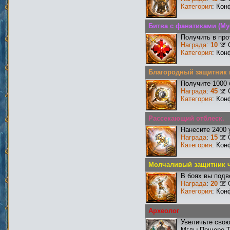
Категория
: Кон
Битва с фанатиками (М
Получить в про
Награда
:
10
Категория
: Кон
Благородный защитник 
Получите 1000 
Награда
:
45
Категория
: Кон
Рассекающий отблеск.
Нанесите 2400 
Награда
:
15
Категория
: Кон
Молчаливый защитник ч
В боях вы подв
Награда
:
20
Категория
: Кон
Археолог
Увеличьте сво
Мглы,Пещере Т