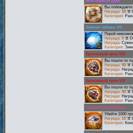
Мой первый удар
Вы побеждаете 
Награда
:
10
Категория
: Раз
Зимние забавы VII
Порой невозмож
Награда
:
5
О
Награда
: Сувен
Категория
: Зим
Бронзовый трон VIII
Вы пошли по пу
Награда
:
50
Награда
: Награ
Категория
: Раз
Бронзовый трон VIII
Вы пошли по пу
Награда
:
50
Награда
: Награ
Категория
: Раз
Громоотвод Ветеран
Убейте 1000 пр
Награда
:
15
Категория
: Кон