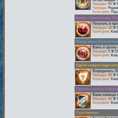
Награда
:
50
Награда
: Редк
Категория
: Под
Битва с фанатиками (Ло
Получить в про
Награда
:
10
Категория
: Кон
Отряд веры (Повелитель
Взять в группу
Награда
:
5
О
Категория
: Кон
Одной смерти недостат
Возродитесь 15
Награда
:
25
Категория
: Кон
Противостояние Равнов
Ваша команда б
Награда
:
10
Категория
: Кон
Счастливчик