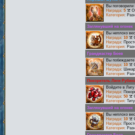
Вы поговорили 
Награда
:
5
О
Категория
: Раз
Заглянувший на огонек
Вы неплохо ве
Награда
:
10
Награда
: Прос
Категория
: Раз
Грандмастер Боев
Вы побеждаете 
Награда
:
10
Награда
: Шика
Категория
: Раз
Покоритель Лиги Рубин
Войдите в Лигу
Награда
: Поко
Награда
:
50
Категория
: Тит
Заглянувший на огонек
Вы неплохо ве
Награда
:
10
Награда
: Прос
Категория
: Раз
Грандмастер Боев