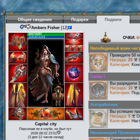
Общие сведения
Подарки
Подвиги
Ambers Fisher
[12]
6057/6057
11214/11214
ОЧКИ:
6
Непобедимый воин чест
Проведите 50 к
Награда
:
25
Категория
: Кон
Сапёр I
Вы разрядили 
Награда
:
10
Категория
: Под
Агитработник
Вы успешно при
Награда
:
5
О
Категория
: Нас
Capital city
Персонаж не в клубе, но был тут:
Начинающий Провокато
2026.08.02 23:51
(3 дня 12 часов назад)
Спровоцируйте 