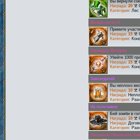
Вы вернули со
Награда
:
20
Категория
: Лес
Вызов чести X
Примите участи
Награда
:
15
Категория
: Кон
Тореадор Ветеран
Убейте 1000 пр
Награда
:
15
Категория
: Кон
Завсегдатай
Вы неплохо ве
Награда
:
10
Награда
: Непл
Категория
: Раз
На полставки
Бей зомби в го
Награда
:
10
Награда
: Догов
Категория
: Раз
Опытный Обитатель Ул