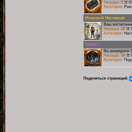
Награда
:
5
О
Категория
: Раз
Искусный Наставник
Ваш воспитанни
Награда
:
25
Категория
: Нас
Сапёр I
Вы разрядили 
Награда
:
10
Категория
: Под
Поделиться страницей: