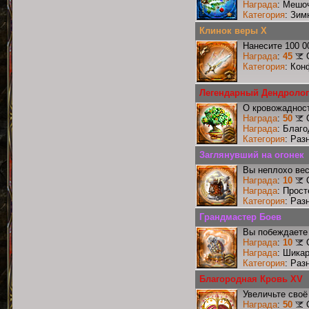
Награда
: Мешо
Категория
: Зим
Клинок веры X
Нанесите 100 0
Награда
:
45
Категория
: Кон
Легендарный Дендролог
О кровожадност
Награда
:
50
Награда
: Благ
Категория
: Раз
Заглянувший на огонек
Вы неплохо ве
Награда
:
10
Награда
: Прос
Категория
: Раз
Грандмастер Боев
Вы побеждаете 
Награда
:
10
Награда
: Шика
Категория
: Раз
Благородная Кровь XV
Увеличьте своё
Награда
:
50