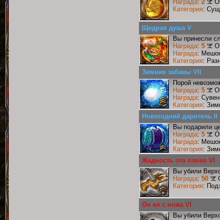
Награда
:
2
О
Категория
: Сущ
Щедрая душа V
Вы принесли сл
Награда
:
5
О
Награда
: Мешо
Категория
: Раз
Зимние забавы VII
Порой невозмож
Награда
:
5
О
Награда
: Сувен
Категория
: Зим
Новогодний даритель II
Вы подарили це
Награда
:
5
О
Награда
: Мешо
Категория
: Зим
Жадность это плохо VI
Вы убили Верхо
Награда
:
50
Категория
: Под
Он ел с ножа VI
Вы убили Верхо