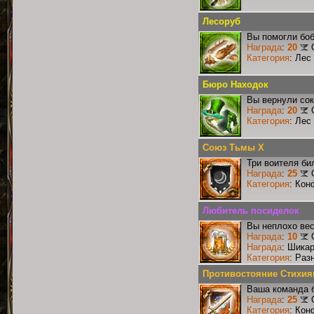
Лесоруб
Вы помогли боб
Награда
:
20
Категория
: Лес
Бюро Находок
Вы вернули со
Награда
:
20
Категория
: Лес
Союз Тьмы X
Три воителя би
Награда
:
25
Категория
: Кон
Любитель посиделок
Вы неплохо ве
Награда
:
10
Награда
: Шика
Категория
: Раз
Противостояние Стихия
Ваша команда б
Награда
:
25
Категория
: Кон