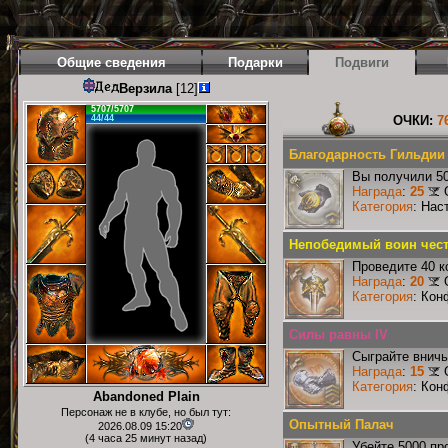
Общие сведения
Подарки
Подвиги
Верзила
[12]
5707/5707
44/44
ОЧКИ:
7
Благодарность Гильдии
Вы получили 50
Награда
:
25
Категория
: Нас
Непобедимый воин чест
Проведите 40 к
Награда
:
20
Категория
: Кон
Силы равны IV
Сыграйте вничь
Награда
:
15
Категория
: Кон
Abandoned Plain
Персонаж не в клубе, но был тут:
Опытный Палач
2026.08.09 15:20
(4 часа 25 минут назад)
Убейте 5000 пр