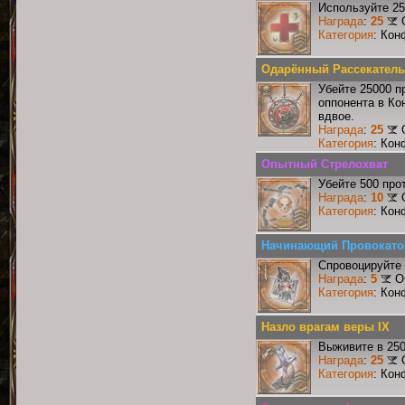
Используйте 25
Награда
:
25
Категория
: Кон
Одарённый Рассекатель
Убейте 25000 п
оппонента в Ко
вдвое.
Награда
:
25
Категория
: Кон
Опытный Стрелохват
Убейте 500 про
Награда
:
10
Категория
: Кон
Начинающий Провокато
Спровоцируйте 
Награда
:
5
О
Категория
: Кон
Назло врагам веры IX
Выживите в 25
Награда
:
25
Категория
: Кон