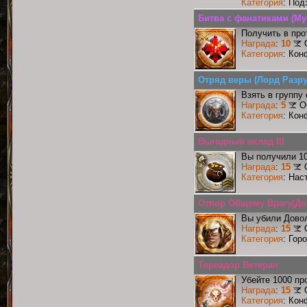
Категория
: Под
Битва с фанатиками (М
Получить в про
Награда
:
10
Категория
: Кон
Отряд веры (Лорд Разр
Взять в группу
Награда
:
5
О
Категория
: Кон
Выгодный вклад III
Вы получили 10
Награда
:
15
Категория
: Нас
Отпор Общему Врагу(Д
Вы убили Дово
Награда
:
15
Категория
: Гор
Тореадор Ветеран
Убейте 1000 пр
Награда
:
15
Категория
: Кон