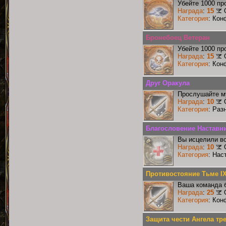
Убейте 1000 пр
Награда
:
15
Категория
: Кон
Бронебоец Ветеран
Убейте 1000 пр
Награда
:
15
Категория
: Кон
Друг Оракула
Прослушайте му
Награда
:
10
Категория
: Раз
Благословение Наставник
Вы исцелили во
Награда
:
10
Категория
: Нас
Противостояние Тьме I
Ваша команда б
Награда
:
25
Категория
: Кон
Защита чести Ангела тр