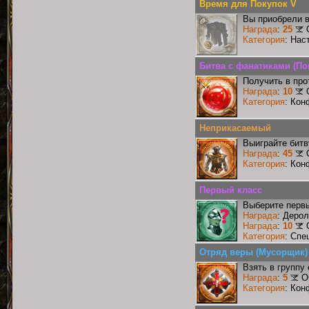
Время для Покупок V
Вы приобрели в
Награда
:
25
Категория
: Нас
Битва с фанатиками (По
Получить в про
Награда
:
10
Категория
: Кон
Неприкасаемый
Выиграйте бит
Награда
:
45
Категория
: Кон
Первый класс
Выберите первы
Награда
: Деро
Награда
:
10
Категория
: Спе
Отряд веры (Мусорщик)
Взять в группу
Награда
:
5
О
Категория
: Кон