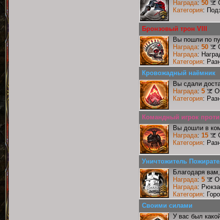
Награда
:
50
Категория
: Под
Бронзовый трон VIII
Вы пошли по пу
Награда
:
50
Награда
: Награ
Категория
: Раз
Кровожадный наёмник
Вы сдали доста
Награда
:
5
О
Категория
: Раз
Командный игрок против
Вы дошли в ко
Награда
:
15
Категория
: Раз
Уничтожитель Пожирате
Благодаря вам,
Награда
:
5
О
Награда
: Рюкз
Категория
: Гор
Своими силами
У вас был како