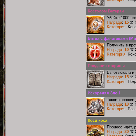
Костолом Ветеран
Убейте 1000 пр
Награда
:
15
Категория
: Кон
Битва с фанатиками (Ми
Получить в про
Награда
:
10
Категория
: Кон
Предания старины
Вы отыскали и
Награда
:
15
Категория
: Под
Искореняя Зло I
Такое хорошее 
Награда
:
10
Категория
: Раз
Коси коса
Процесс идёт, 
Награда
:
20