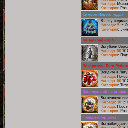
Награда
: Мешо
Категория
: Раз
Символ Нового года I
В лесу родилас
Награда
:
5
О
Категория
: Зим
Не задирай нос VI
Вы убили Верхо
Награда
:
50
Категория
: Под
Покоритель Лиги Рубин
Войдите в Лигу
Награда
: Поко
Награда
:
50
Категория
: Тит
Заглянувший на огонек
Вы неплохо ве
Награда
:
10
Награда
: Прос
Категория
: Раз
Грандмастер Боев
Вы побеждаете 
Награда
:
10