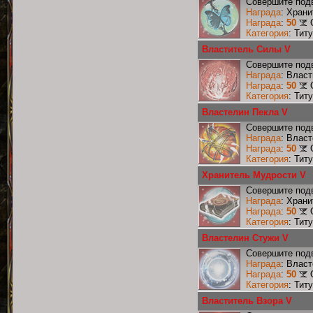
Совершите подв
Награда
: Хран
Награда
:
50
Категория
: Тит
Властитель Силы V
Совершите подв
Награда
: Влас
Награда
:
50
Категория
: Тит
Властелин Пекла V
Совершите подв
Награда
: Влас
Награда
:
50
Категория
: Тит
Хранитель Мудрости V
Совершите подв
Награда
: Хран
Награда
:
50
Категория
: Тит
Властелин Стужи V
Совершите подв
Награда
: Влас
Награда
:
50
Категория
: Тит
Властитель Взора V