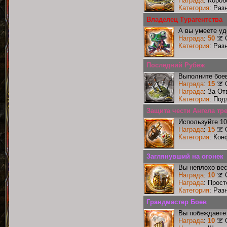
Награда
: Короб
Категория
: Раз
Владелец Турагентства
А вы умеете уд
Награда
:
50
Категория
: Раз
Последний Рубеж
Выполните боев
Награда
:
15
Награда
: За От
Категория
: Под
Защита чести Ангела тре
Используйте 10
Награда
:
15
Категория
: Кон
Заглянувший на огонек
Вы неплохо ве
Награда
:
10
Награда
: Прос
Категория
: Раз
Грандмастер Боев
Вы побеждаете 
Награда
:
10