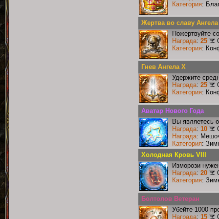
Категория
: Бла
Жертва во славу Ангела
Пожертвуйте со
Награда
:
25
Категория
: Кон
Гнев Ангела X
Удержите средн
Награда
:
25
Категория
: Кон
Аватар Нового Года
Вы являетесь о
Награда
:
10
Награда
: Мешо
Категория
: Зим
Холодная Кровь VIII
Изморози нужен
Награда
:
20
Категория
: Зим
Болтолов Ветеран
Убейте 1000 пр
Награда
:
15