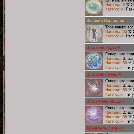
Есть целый выв
Награда
:
5
О
Категория
: Раз
Великий Наставник
Трое ваших вос
Награда
:
35
Категория
: Нас
Властелин Гроз V
Совершите подв
Награда
: Власт
Награда
:
50
Категория
: Тит
Властелин Недр V
Совершите подв
Награда
: Влас
Награда
:
50
Категория
: Тит
Властитель Мощи V
Совершите под
Награда
: Влас
Награда
:
50
Категория
: Тит
Хранитель Жизни V