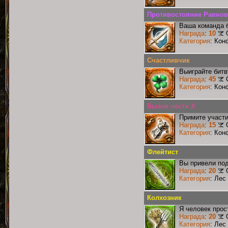
Противостояние Равно
Ваша команда б
Награда
:
10
Категория
: Кон
Счастливчик
Выиграйте битв
Награда
:
45
Категория
: Кон
Вызов чести X
Примите участи
Награда
:
15
Категория
: Кон
Флейтист
Вы привели под
Награда
:
20
Категория
: Лес
Колхозник
Я человек прос
Награда
:
20
Категория
: Лес