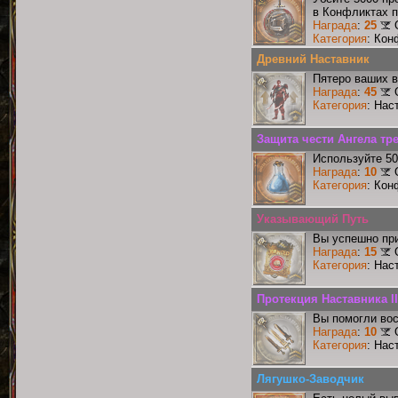
в Конфликтах п
Награда
:
25
Категория
: Кон
Древний Наставник
Пятеро ваших в
Награда
:
45
Категория
: Нас
Защита чести Ангела тр
Используйте 50
Награда
:
10
Категория
: Кон
Указывающий Путь
Вы успешно при
Награда
:
15
Категория
: Нас
Протекция Наставника II
Вы помогли вос
Награда
:
10
Категория
: Нас
Лягушко-Заводчик