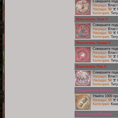
Совершите подв
Награда
: Влас
Награда
:
50
Категория
: Тит
Властитель Тени V
Совершите подв
Награда
: Влас
Награда
:
50
Категория
: Тит
Властитель Крови V
Совершите подв
Награда
: Влас
Награда
:
50
Категория
: Тит
Властитель Ран V
Совершите подв
Награда
: Влас
Награда
:
50
Категория
: Тит
Расщепитель Ветеран
Убейте 1000 пр
Награда
:
15
Категория
: Кон
Громоотвод Ветеран