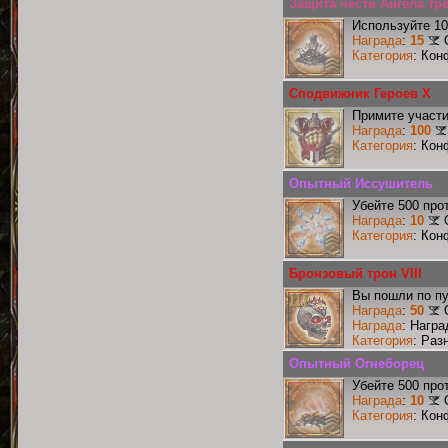
Защита чести Ангела тре
Используйте 10
Награда
:
15
Категория
: Кон
Сподвижник Героев X
Примите участи
Награда
:
100
Категория
: Кон
Опытный Иссушитель
Убейте 500 про
Награда
:
10
Категория
: Кон
Бронзовый трон VIII
Вы пошли по пу
Награда
:
50
Награда
: Награ
Категория
: Раз
Опытный Огнеборец
Убейте 500 про
Награда
:
10
Категория
: Кон