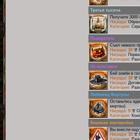
Третья тысяча
Получите 3000 
Награда
: Образ
Категория
: Сер
Пожиратель
Съел немало п
Награда
:
10
Награда
: Порв
Категория
: Раз
На полставки
Бей зомби в го
Награда
:
10
Награда
: Догов
Категория
: Раз
Любимец Фортуны
Останьтесь еди
мертвы).
Награда
:
5
О
Категория
: Кон
Бешеная землеройка
Вы внесли ощут
Награда
:
33
Категория
: Раз