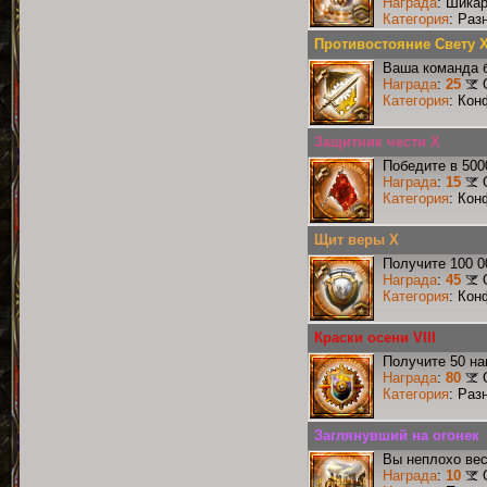
Награда
: Шика
Категория
: Раз
Противостояние Свету 
Ваша команда б
Награда
:
25
Категория
: Кон
Защитник чести X
Победите в 500
Награда
:
15
Категория
: Кон
Щит веры X
Получите 100 0
Награда
:
45
Категория
: Кон
Краски осени VIII
Получите 50 на
Награда
:
80
Категория
: Раз
Заглянувший на огонек
Вы неплохо ве
Награда
:
10