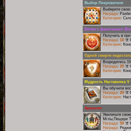
Выбор Покровителя
Выберите свою 
Награда
: Разби
Категория
: Скл
Битва с фанатиками (Бл
Получить в про
Награда
:
10
Категория
: Кон
Одной смерти недостат
Возродитесь 15
Награда
:
25
Категория
: Кон
Мудрость Наставника V
Вы обучили вос
Награда
:
20
Категория
: Нас
Археолог
Увеличьте сво
Мглы,Пещере Т
Награда
:
50
Награда
: Редк