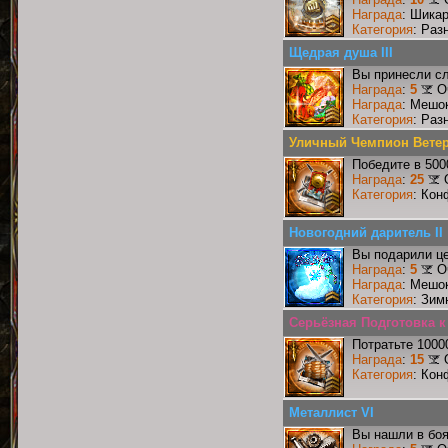
Награда
: Шика
Категория
: Раз
Щедрая душа III
Вы принесли сл
Награда
:
5
О
Награда
: Мешо
Категория
: Раз
Уличный Чемпион Вете
Победите в 500
Награда
:
25
Категория
: Кон
Новогодний даритель II
Вы подарили це
Награда
:
5
О
Награда
: Мешо
Категория
: Зим
Серьёзная Подготовка 
Потратьте 1000
Награда
:
15
Категория
: Кон
Металлист VI
Вы нашли в боя