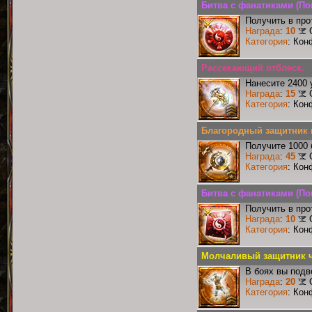
Битва с фанатиками (По
Получить в про
Награда
:
10
Категория
: Кон
Рассекающий отблеск.
Нанесите 2400 
Награда
:
15
Категория
: Кон
Благородный защитник 
Получите 1000 
Награда
:
45
Категория
: Кон
Битва с фанатиками (По
Получить в про
Награда
:
10
Категория
: Кон
Молчаливый защитник ч
В боях вы подв
Награда
:
20
Категория
: Кон