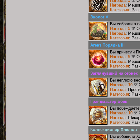
Награда
:
5
О
Награда
: Мешо
Категория
: Раз
Эколог VI
Вы собрали в п
Награда
:
5
О
Награда
: Мешо
Категория
: Раз
Агент Порядка III
Вы принесли Пл
Награда
:
5
О
Награда
: Мешо
Категория
: Раз
Заглянувший на огонек
Вы неплохо ве
Награда
:
10
Награда
: Прос
Категория
: Раз
Грандмастер Боев
Вы побеждаете 
Награда
:
10
Награда
: Шика
Категория
: Раз
Коллекционер Хлюпов
Вы добавили Х