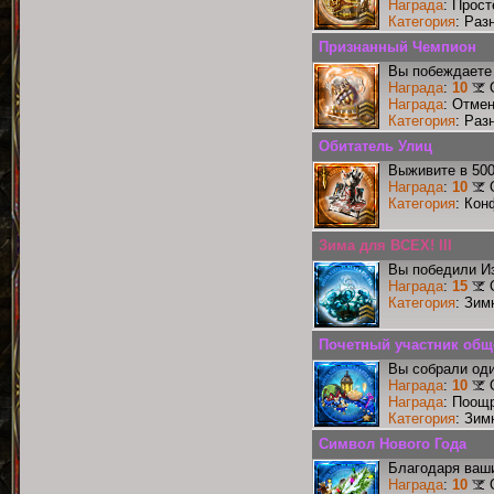
Награда
: Прос
Категория
: Раз
Признанный Чемпион
Вы побеждаете 
Награда
:
10
Награда
: Отме
Категория
: Раз
Обитатель Улиц
Выживите в 50
Награда
:
10
Категория
: Кон
Зима для ВСЕХ! III
Вы победили И
Награда
:
15
Категория
: Зим
Почетный участник общ
Вы собрали оди
Награда
:
10
Награда
: Поощ
Категория
: Зим
Символ Нового Года
Благодаря ваши
Награда
:
10