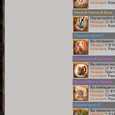
Категория
: Кон
Умелый Уличный Боец
Поучаствуйте в
Награда
:
25
Категория
: Кон
Хорошая шутка V
Вы поговорили 
Награда
:
5
О
Категория
: Раз
Заглянувший на огонек
Вы неплохо ве
Награда
:
10
Награда
: Прос
Категория
: Раз
Мастер битв в Таверне
Вы побеждаете 
Награда
:
10
Награда
: Соли
Категория
: Раз
Щедрая душа IV
Вы принесли сл
Награда
:
5
О