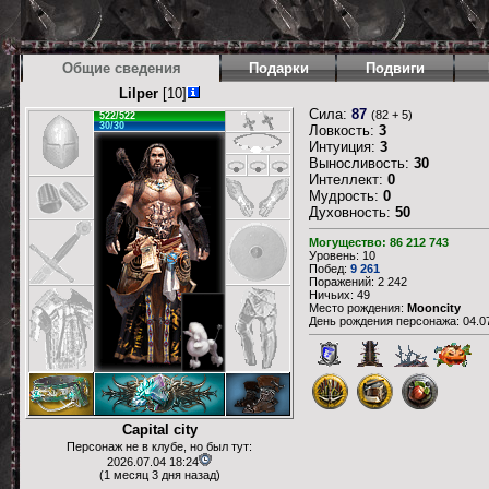
Общие сведения
Подарки
Подвиги
Lilper
[10]
Сила:
87
(82 + 5)
522/522
30/30
Ловкость:
3
Интуиция:
3
Выносливость:
30
Интеллект:
0
Мудрость:
0
Духовность:
50
Могущество: 86 212 743
Уровень: 10
Побед:
9 261
Поражений: 2 242
Ничьих: 49
Место рождения:
Mooncity
День рождения персонажа: 04.07
Capital city
Персонаж не в клубе, но был тут:
2026.07.04 18:24
(1 месяц 3 дня назад)