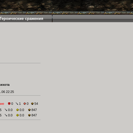
Героические сражения
пихота
.06 22:25
ние
0
1
0
54
5
0.0
0.0
847
5
0.0
0.0
847