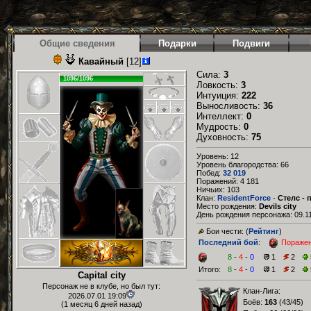
Общие сведения
Подарки
Подвиги
Кавайный
[12]
Сила:
3
1096/1096
Ловкость:
3
Интуиция:
222
Выносливость:
36
Интеллект:
0
Мудрость:
0
Духовность:
75
Уровень: 12
Уровень благородства: 66
Побед:
32 019
Поражений: 4 181
Ничьих: 103
Клан:
ResidentForce
-
Стелс - 
Место рождения:
Devils city
День рождения персонажа: 09.11
Бои чести: (
Рейтинг
)
Последний бой
:
Пораже
8
-
4
-
0
1
2
Итого:
8
-
4
-
0
1
2
Capital city
Персонаж не в клубе, но был тут:
Клан-Лига:
2026.07.01 19:09
Боёв:
163
(
43/45
)
(1 месяц 6 дней назад)