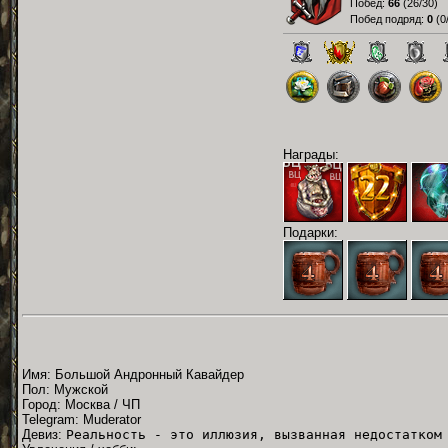
Побед:
66
(
26/30
)
Побед подряд:
0
(
0
Награды:
Подарки:
Имя: Большой Андронный Кавайдер
Пол: Мужской
Город: Москва / ЧП
Telegram: Muderator
Девиз:
Реальность - это иллюзия, вызванная недостатком