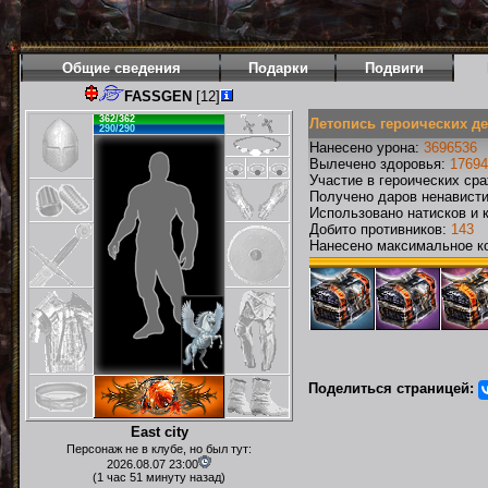
Общие сведения
Подарки
Подвиги
FASSGEN
[12]
362/362
Летопись героических д
290/290
Нанесено урона:
3696536
Вылечено здоровья:
17694
Участие в героических ср
Получено даров ненавист
Использовано натисков и 
Добито противников:
143
Нанесено максимальное ко
Поделиться страницей:
East city
Персонаж не в клубе, но был тут:
2026.08.07 23:00
(1 час 51 минуту назад)