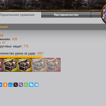
Героические сражения
Наставничество
еяний
68
ажениях:
428
и:
47
круговых защит:
775
личество урона за удар:
2957