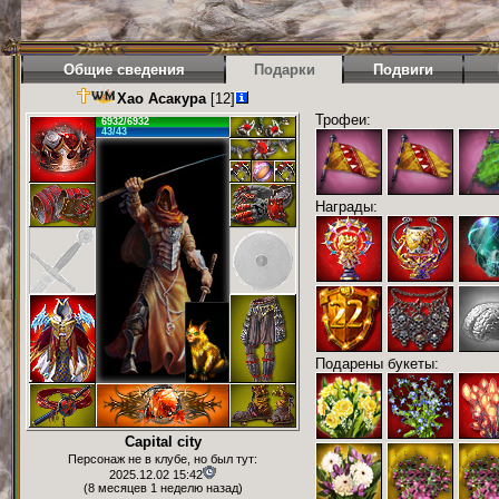
Общие сведения
Подарки
Подвиги
Хао Асакура
[12]
Трофеи:
6932/6932
43/43
Награды:
Подарены букеты:
Capital city
Персонаж не в клубе, но был тут:
2025.12.02 15:42
(8 месяцев 1 неделю назад)