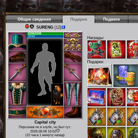
Общие сведения
Подарки
Подвиги
SURENG
[12]
8298/8298
47/47
Награды:
Подарки:
Capital city
Персонаж не в клубе, но был тут:
2026.08.06 10:02
(22 часа 1 минуту назад)