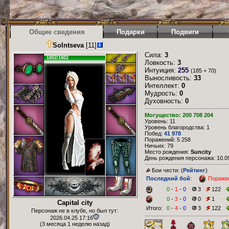
Общие сведения
Подарки
Подвиги
Solntseva
[11]
Сила:
3
1802/1802
Ловкость:
3
Интуиция:
255
(185 + 70)
Выносливость:
33
Интеллект:
0
Мудрость:
0
Духовность:
0
Могущество: 200 708 204
Уровень: 11
Уровень благородства: 1
Побед:
41 978
Поражений: 5 258
Ничьих: 79
Место рождения:
Suncity
День рождения персонажа: 10.09
Бои чести: (
Рейтинг
)
Последний бой
:
Пораже
0
-
1
-
0
3
122
0
-
3
-
0
0
1
Capital city
Итого:
0
-
4
-
0
3
122
Персонаж не в клубе, но был тут:
2026.04.25 17:16
(3 месяца 1 неделю назад)