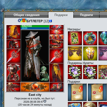
Общие сведения
Подарки
Подвиги
БУТЛЕГЕР
[12]
9382/9382
23/23
Награды:
Подарены букеты:
Подарки:
East city
Персонаж не в клубе, но был тут:
2026.08.06 09:47
(20 часов 24 минуты назад)