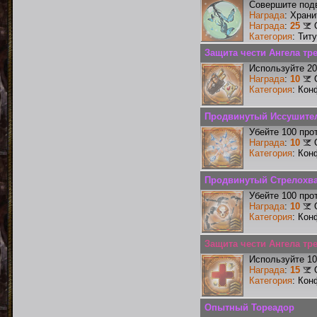
Совершите подв
Награда
: Хран
Награда
:
25
Категория
: Тит
Защита чести Ангела тре
Используйте 20
Награда
:
10
Категория
: Кон
Продвинутый Иссушите
Убейте 100 про
Награда
:
10
Категория
: Кон
Продвинутый Стрелохв
Убейте 100 про
Награда
:
10
Категория
: Кон
Защита чести Ангела тр
Используйте 10
Награда
:
15
Категория
: Кон
Опытный Тореадор