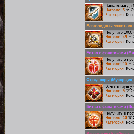
Ваша команда б
Награда
:
5
О
Категория
: Кон
Благородный защитник 
Получите 1000 
Награда
:
45
Категория
: Кон
Битва с фанатиками (Ми
Получить в про
Награда
:
10
Категория
: Кон
Отряд веры (Мусорщик)
Взять в группу
Награда
:
5
О
Категория
: Кон
Битва с фанатиками (Во
Получить в про
Награда
:
10
Категория
: Кон
Рассекающий отблеск.