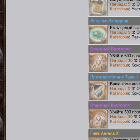
Награда
:
5
О
Категория
: Нас
Лягушко-Заводчик
Есть целый выв
Награда
:
5
О
Категория
: Раз
Опытный Болтолов
Убейте 500 про
Награда
:
10
Категория
: Кон
Противостояние Тьме I
Ваша команда б
Награда
:
5
О
Категория
: Кон
Опытный Костолом
Убейте 500 про
Награда
:
10
Категория
: Кон
Гнев Ангела X