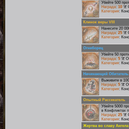
Убейте 500 про
Награда
:
10
Категория
: Кон
Клинок веры VIII
Нанесите 20 00
Награда
:
25
Категория
: Кон
Огнеборец
Убейте 50 прот
Награда
:
5
О
Категория
: Кон
Начинающий Обитатель
Выживите в 10
Награда
:
5
О
Категория
: Кон
Опытный Рассекатель
Убейте 5000 пр
в Конфликтах п
Награда
:
25
Категория
: Кон
Жертва во славу Ангела 