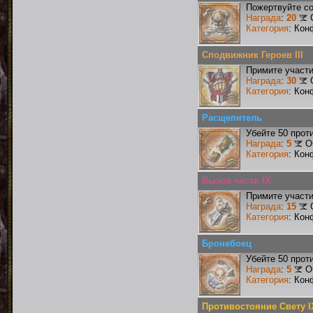
Пожертвуйте со
Награда
:
20
Категория
: Кон
Сподвижник Героев III
Примите участи
Награда
:
30
Категория
: Кон
Расщепитель
Убейте 50 прот
Награда
:
5
О
Категория
: Кон
Вызов чести IX
Примите участи
Награда
:
15
Категория
: Кон
Бронебоец
Убейте 50 прот
Награда
:
5
О
Категория
: Кон
Противостояние Свету I