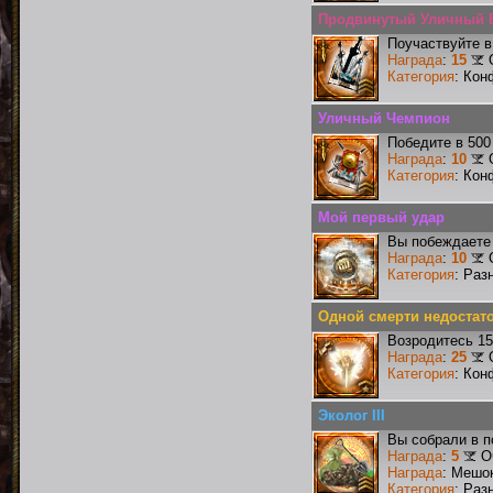
Продвинутый Уличный 
Поучаствуйте в
Награда
:
15
Категория
: Кон
Уличный Чемпион
Победите в 500
Награда
:
10
Категория
: Кон
Мой первый удар
Вы побеждаете 
Награда
:
10
Категория
: Раз
Одной смерти недостат
Возродитесь 15
Награда
:
25
Категория
: Кон
Эколог III
Вы собрали в п
Награда
:
5
О
Награда
: Мешо
Категория
: Раз