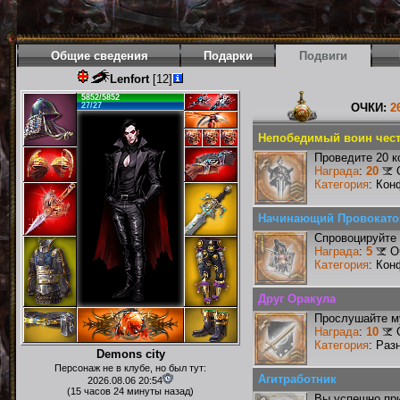
Общие сведения
Подарки
Подвиги
Lenfort
[12]
5852/5852
27/27
ОЧКИ:
2
Непобедимый воин чест
Проведите 20 к
Награда
:
20
Категория
: Кон
Начинающий Провокато
Спровоцируйте 
Награда
:
5
О
Категория
: Кон
Друг Оракула
Прослушайте му
Награда
:
10
Категория
: Раз
Demons city
Персонаж не в клубе, но был тут:
Агитработник
2026.08.06 20:54
(15 часов 24 минуты назад)
Вы успешно при