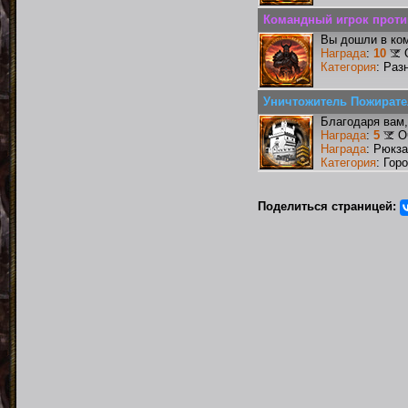
Командный игрок против
Вы дошли в ко
Награда
:
10
Категория
: Раз
Уничтожитель Пожирате
Благодаря вам,
Награда
:
5
О
Награда
: Рюкз
Категория
: Гор
Поделиться страницей: