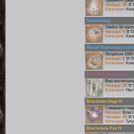
Удержите средн
Награда
:
25
Категория
: Кон
Громоотвод
Убейте 50 прот
Награда
:
5
О
Категория
: Кон
Лёгкая Подготовка к Бо
Потратьте 1000
Награда
:
5
О
Категория
: Кон
Опытный Наставник
Ваш воспитанни
Награда
:
15
Категория
: Нас
Властелин Недр IV
Совершите подв
Награда
: Влас
Награда
:
25
Категория
: Тит
Властитель Ран IV