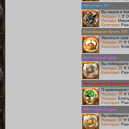
Металлист IV
Вы нашли в боя
Награда
:
5
О
Награда
: Мешо
Категория
: Раз
Благородная Кровь XIII
Увеличьте своё
Награда
:
35
Категория
: Бла
Мой первый удар
Вы побеждаете 
Награда
:
10
Категория
: Раз
Легендарный Дендролог
О кровожадност
Награда
:
50
Награда
: Благ
Категория
: Раз
Мой первый удар
Вы побеждаете 
Награда
:
10
Категория
: Раз