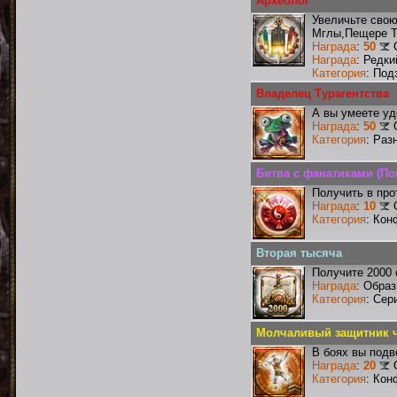
Археолог
Увеличьте сво
Мглы,Пещере Т
Награда
:
50
Награда
: Редк
Категория
: Под
Владелец Турагентства
А вы умеете уд
Награда
:
50
Категория
: Раз
Битва с фанатиками (По
Получить в про
Награда
:
10
Категория
: Кон
Вторая тысяча
Получите 2000 
Награда
: Образ
Категория
: Сер
Молчаливый защитник ч
В боях вы подв
Награда
:
20
Категория
: Кон