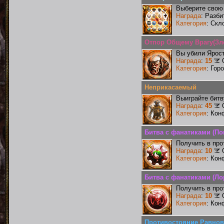
Выберите свою 
Награда
: Разби
Категория
: Скл
Отпор Общему Врагу(Зл
Вы убили Ярос
Награда
:
15
Категория
: Гор
Неприкасаемый
Выиграйте бит
Награда
:
45
Категория
: Кон
Битва с фанатиками (По
Получить в про
Награда
:
10
Категория
: Кон
Битва с фанатиками (Ло
Получить в про
Награда
:
10
Категория
: Кон
Противостояние Равнов