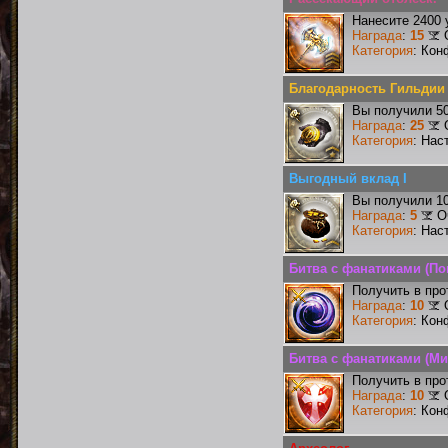
Нанесите 2400 
Награда
:
15
Категория
: Кон
Благодарность Гильдии
Вы получили 50
Награда
:
25
Категория
: Нас
Выгодный вклад I
Вы получили 10
Награда
:
5
О
Категория
: Нас
Битва с фанатиками (П
Получить в про
Награда
:
10
Категория
: Кон
Битва с фанатиками (Ми
Получить в про
Награда
:
10
Категория
: Кон