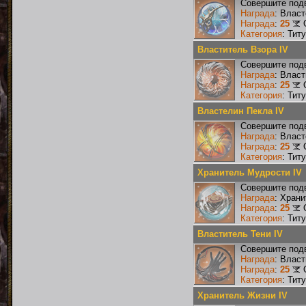
Совершите подв
Награда
: Власт
Награда
:
25
Категория
: Тит
Властитель Взора IV
Совершите подв
Награда
: Власт
Награда
:
25
Категория
: Тит
Властелин Пекла IV
Совершите подв
Награда
: Влас
Награда
:
25
Категория
: Тит
Хранитель Мудрости IV
Совершите подв
Награда
: Хран
Награда
:
25
Категория
: Тит
Властитель Тени IV
Совершите подв
Награда
: Власт
Награда
:
25
Категория
: Тит
Хранитель Жизни IV