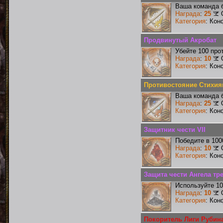
Ваша команда б
Награда
:
25
Категория
: Кон
Продвинутый Акробат
Убейте 100 про
Награда
:
10
Категория
: Кон
Противостояние Стихия
Ваша команда б
Награда
:
25
Категория
: Кон
Защитник чести VII
Победите в 100
Награда
:
10
Категория
: Кон
Защита чести Ангела тре
Используйте 10
Награда
:
10
Категория
: Кон
Покоритель Лиги Рубин