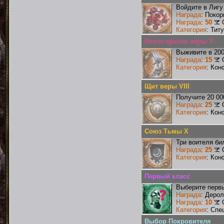
Войдите в Лигу
Награда
: Поко
Награда
:
50
Категория
: Тит
Назло врагам веры V
Выживите в 20
Награда
:
15
Категория
: Кон
Щит веры VIII
Получите 20 00
Награда
:
25
Категория
: Кон
Союз Тьмы X
Три воителя би
Награда
:
25
Категория
: Кон
Первый класс
Выберите первы
Награда
: Деро
Награда
:
10
Категория
: Спе
Выбор Покровителя