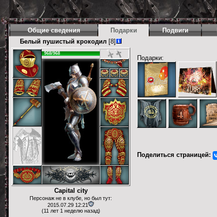
Общие сведения
Подарки
Подвиги
Белый пушистый крокодил
[8]
968/968
Подарки:
Поделиться страницей:
Capital city
Персонаж не в клубе, но был тут:
2015.07.29 12:21
(11 лет 1 неделю назад)