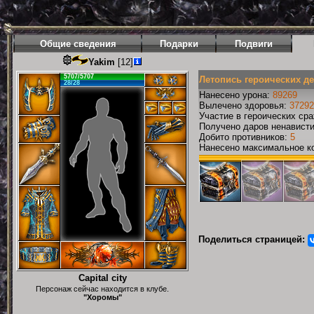
Общие сведения
Подарки
Подвиги
Yakim
[12]
5707/5707
Летопись героических д
28/28
Нанесено урона:
89269
Вылечено здоровья:
37292
Участие в героических ср
Получено даров ненавист
Добито противников:
5
Нанесено максимальное ко
Поделиться страницей:
Capital city
Персонаж сейчас находится в клубе.
"Хоромы"