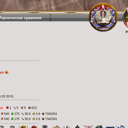
Героические сражения
Р
аря
.03 20:01
ие
1
5
5
613
540
175
30.0
3.9
7342341
540
175
30.0
3.9
7342341