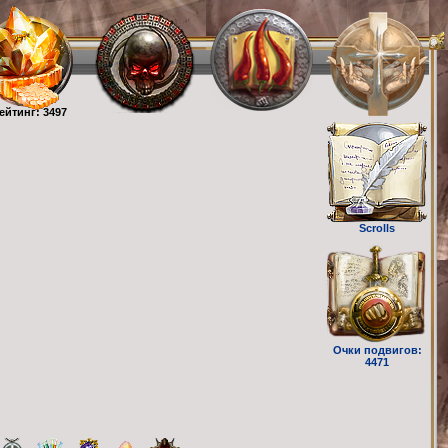
ейтинг: 3497
Scrolls
Очки подвигов:
4471