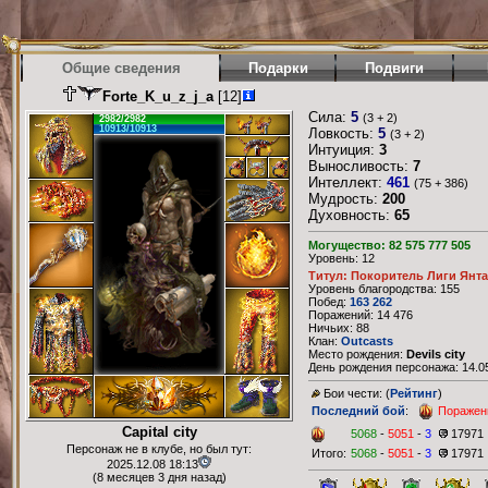
Общие сведения
Подарки
Подвиги
Forte_K_u_z_j_a
[12]
Сила:
5
(3 + 2)
2982/2982
10913/10913
Ловкость:
5
(3 + 2)
Интуиция:
3
Выносливость:
7
Интеллект:
461
(75 + 386)
Мудрость:
200
Духовность:
65
Могущество: 82 575 777 505
Уровень: 12
Титул: Покоритель Лиги Янт
Уровень благородства: 155
Побед:
163 262
Поражений: 14 476
Ничьих: 88
Клан:
Outcasts
Место рождения:
Devils city
День рождения персонажа: 14.05
Бои чести: (
Рейтинг
)
Последний бой
:
Поражен
Capital city
5068
-
5051
-
3
17971
Персонаж не в клубе, но был тут:
Итого:
5068
-
5051
-
3
17971
2025.12.08 18:13
(8 месяцев 3 дня назад)