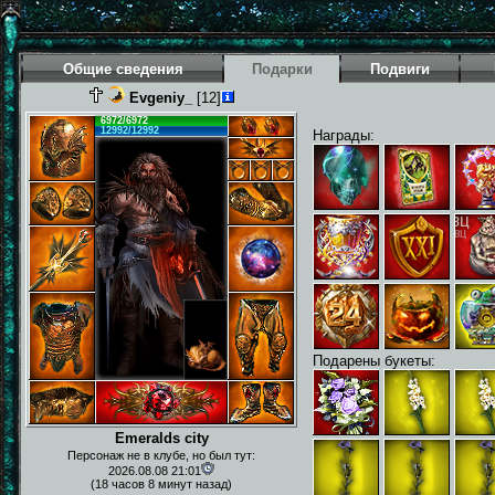
Общие сведения
Подарки
Подвиги
Evgeniy_
[12]
6972/6972
12992/12992
Награды:
Подарены букеты:
Emeralds city
Персонаж не в клубе, но был тут:
2026.08.08 21:01
(18 часов 8 минут назад)