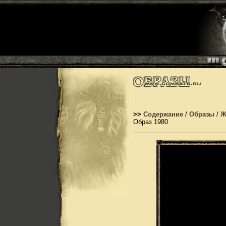
>>
Содержание
/
Образы
/
Ж
Образ 1980