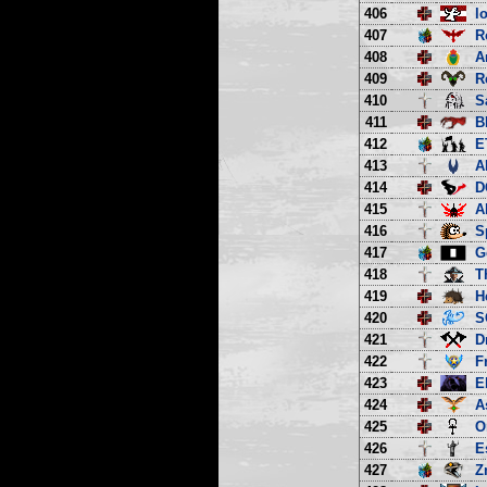
406
l
407
R
408
A
409
R
410
S
411
B
412
E
413
A
414
D
415
A
416
S
417
G
418
T
419
H
420
S
421
D
422
F
423
E
424
A
425
O
426
E
427
Z