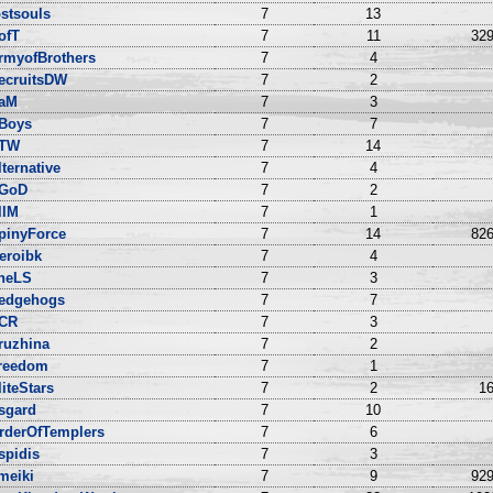
ostsouls
7
13
ofT
7
11
329
rmyofBrothers
7
4
ecruitsDW
7
2
aM
7
3
Boys
7
7
TW
7
14
lternative
7
4
GoD
7
2
llM
7
1
pinyForce
7
14
826
eroibk
7
4
heLS
7
3
edgehogs
7
7
CR
7
3
ruzhina
7
2
reedom
7
1
liteStars
7
2
16
sgard
7
10
rderOfTemplers
7
6
spidis
7
3
meiki
7
9
929