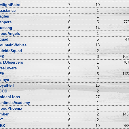
wilightPatrol
7
10
ssistance
7
1
agles
7
1
eppers
6
5
775
ustang
6
14
loodAngels
6
1
quad
6
5
47
ountainWolves
6
13
uicideSquad
6
2
FK
6
3
105
arkObservers
6
1
767
reeLovers
6
3
FH
6
5
112
olnye
6
2
oyalHell
6
16
COD
6
2
oldenLions
6
27
entinelsAcademy
6
1
loodPhoenix
6
1
mber
6
2
143
rT
6
2
BK
6
10
758