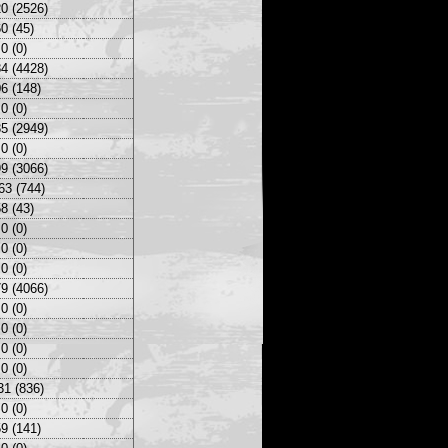
0 (2526)
0 (45)
0 (0)
4 (4428)
6 (148)
0 (0)
5 (2949)
0 (0)
9 (3066)
63 (744)
8 (43)
0 (0)
0 (0)
0 (0)
9 (4066)
0 (0)
0 (0)
0 (0)
0 (0)
31 (836)
0 (0)
9 (141)