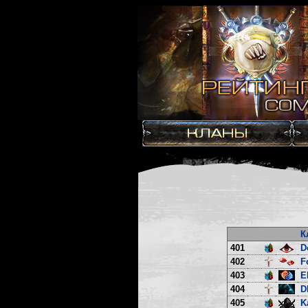
К
401
D
402
F
403
E
404
D
405
K