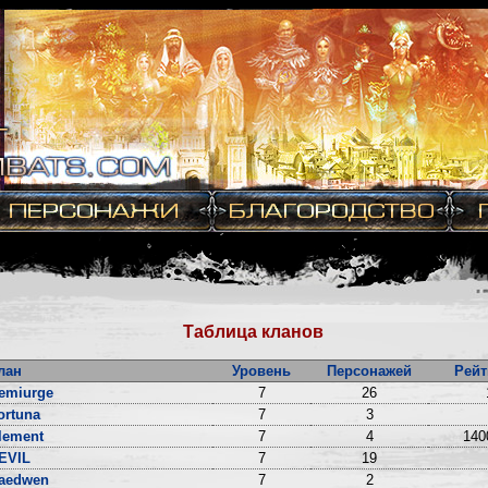
Таблица кланов
лан
Уровень
Персонажей
Рейт
emiurge
7
26
ortuna
7
3
lement
7
4
140
EVIL
7
19
aedwen
7
2