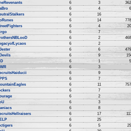
heRevenants
6
3
362
aBro
6
4
6
eutralStalkers
6
16
oRunes
6
14
778
treetFighters
6
4
20
irgo
6
7
rothersNBLooD
6
2
468
egacyofLycaos
6
2
Jester
6
6
479
Devils
6
9
15
ID
6
1
5
WR
6
3
ecruitsHaiducii
6
9
PPS
6
7
ountainEagles
6
11
757
ockers
6
7
ourage
6
2
oU
6
3
aniacs
6
8
ecruitsHellraisers
6
17
11
ELP
6
25
ectigers
6
5
25