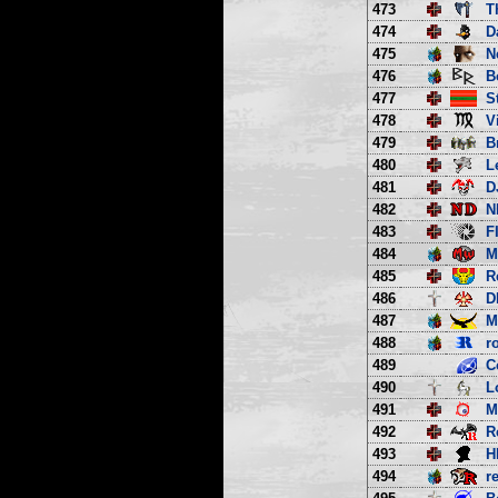
473
T
474
D
475
N
476
B
477
S
478
V
479
B
480
L
481
D
482
N
483
F
484
M
485
R
486
D
487
M
488
r
489
C
490
L
491
M
492
R
493
H
494
r