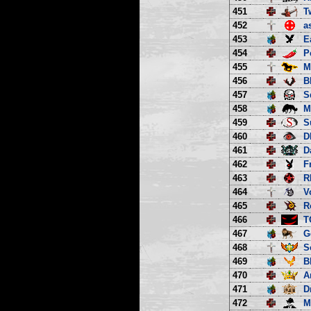
451
T
452
a
453
E
454
P
455
M
456
B
457
S
458
M
459
S
460
D
461
D
462
F
463
R
464
V
465
R
466
T
467
G
468
S
469
B
470
A
471
D
472
M