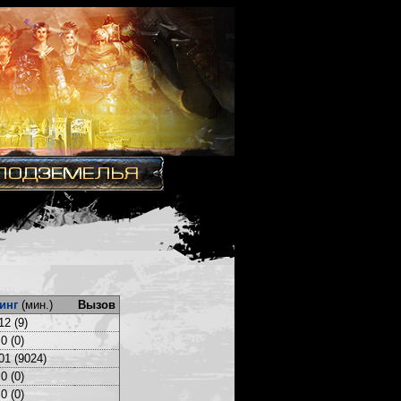
инг
(мин.)
Вызов
12 (9)
0 (0)
01 (9024)
0 (0)
0 (0)