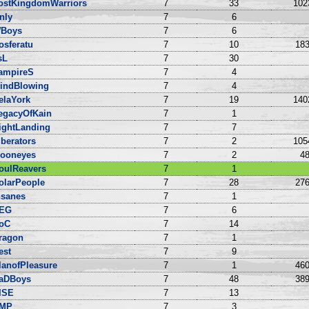
ostKingdomWarriors
7
33
102
nly
7
6
Boys
7
6
osferatu
7
10
183
sL
7
30
ampireS
7
4
indBlowing
7
4
elaYork
7
19
140
egacyOfKain
7
1
ightLanding
7
7
iberators
7
2
105
ooneyes
7
2
48
oulReavers
7
1
olarPeople
7
28
276
nsanes
7
1
EG
7
6
oC
7
14
ragon
7
1
est
7
9
lanofPleasure
7
1
460
aDBoys
7
48
389
ISE
7
13
MP
7
3