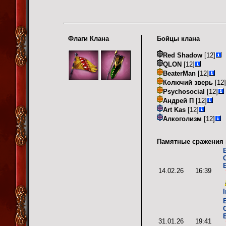
Флаги Клана
Бойцы клана
Red Shadow
[12]
QLON
[12]
BeaterMan
[12]
Колючий зверь
[12]
Psychosocial
[12]
Андрей П
[12]
Art Kas
[12]
Алкоголизм
[12]
Памятные сражения 
14.02.26
16:39
31.01.26
19:41