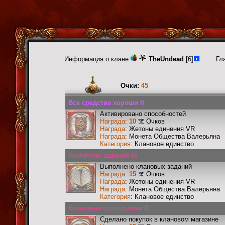
Информация о клане
TheUndead
[6]
Гл
Очки:
45
Все средства хороши II
Активировано способностей
Награда
:
10
Очков
Награда
: Жетоны единения VR
Награда
: Монета Общества Валерьяна
Категория
: Клановое единство
Любители заданий III
Выполнено клановых заданий
Награда
:
15
Очков
Награда
: Жетоны единения VR
Награда
: Монета Общества Валерьяна
Категория
: Клановое единство
Клановые шопоголики II
Сделано покупок в клановом магазине