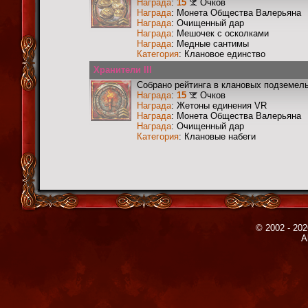
Награда
:
15
Очков
Награда
: Монета Общества Валерьяна
Награда
: Очищенный дар
Награда
: Мешочек с осколками
Награда
: Медные сантимы
Категория
: Клановое единство
Хранители III
Собрано рейтинга в клановых подземел
Награда
:
15
Очков
Награда
: Жетоны единения VR
Награда
: Монета Общества Валерьяна
Награда
: Очищенный дар
Категория
: Клановые набеги
© 2002 - 202
A