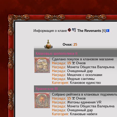
Информация о клане
The Revenants
[6]
Очки:
25
Клановые шопоголики II
Сделано покупок в клановом магазине
Награда
:
15
Очков
Награда
: Монета Общества Валерьяна
Награда
: Очищенный дар
Награда
: Мешочек с осколками
Награда
: Медные сантимы
Категория
: Клановое единство
Хранители III
Собрано рейтинга в клановых подземел
Награда
:
15
Очков
Награда
: Жетоны единения VR
Награда
: Монета Общества Валерьяна
Награда
: Очищенный дар
Категория
: Клановые набеги