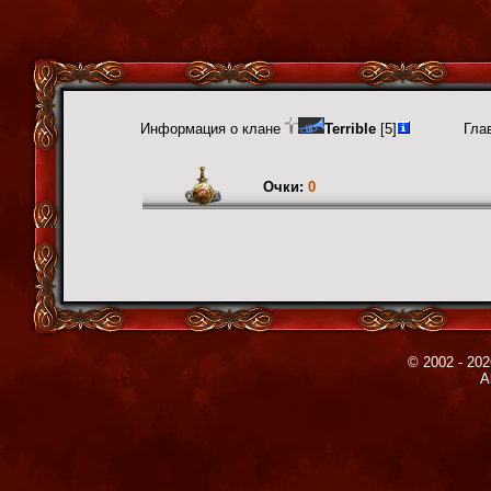
Информация о клане
Terrible
[5]
Гла
Очки:
0
© 2002 - 202
A