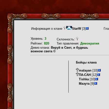
Информация о клане
StarW
[3]
Гла
Уровень:
3
Склонность:
Рейтинг:
820
Тип правления:
Демократия
Девиз клана:
Веруй в Свет, и будешь
воином света ©
Бойцы клана
malayan
[10]
ПА-САН
[12]
Tishka
[10]
Мазута
[9]