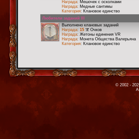
Награда
: Мешочек с осколками
Награда
: Медные сантимы
Категория
: Клановое единство
Любители заданий III
Выполнено клановых заданий
Награда
:
15
Очков
Награда
: Жетоны единения VR
Награда
: Монета Общества Валерьяна
Категория
: Клановое единство
© 2002 - 202
A