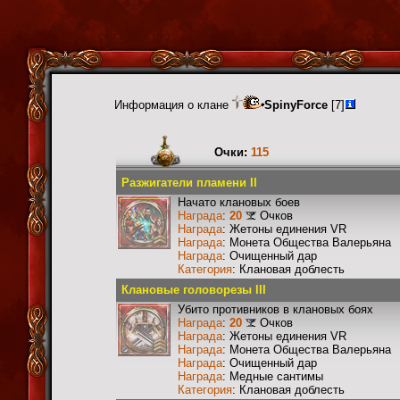
Информация о клане
SpinyForce
[7]
Очки:
115
Разжигатели пламени II
Начато клановых боев
Награда
:
20
Очков
Награда
: Жетоны единения VR
Награда
: Монета Общества Валерьяна
Награда
: Очищенный дар
Категория
: Клановая доблесть
Клановые головорезы III
Убито противников в клановых боях
Награда
:
20
Очков
Награда
: Жетоны единения VR
Награда
: Монета Общества Валерьяна
Награда
: Очищенный дар
Награда
: Медные сантимы
Категория
: Клановая доблесть