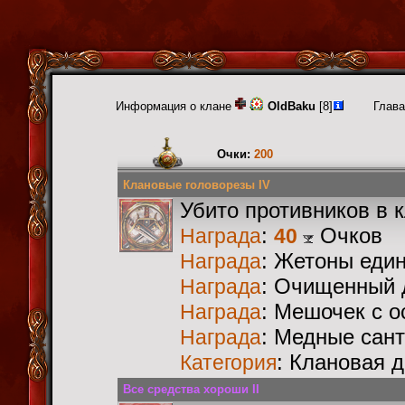
Информация о клане
OldBaku
[8]
Глава
Очки:
200
Клановые головорезы IV
Убито противников в 
:
Очков
Награда
40
: Жетоны еди
Награда
: Очищенный 
Награда
: Мешочек с 
Награда
: Медные сан
Награда
: Клановая 
Категория
Все средства хороши II