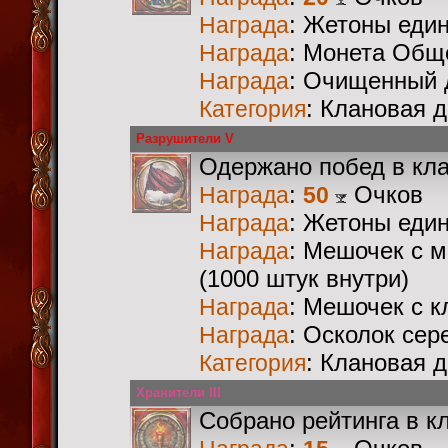
: Жетоны еди
Награда
: Монета Общ
Награда
: Очищенный 
Награда
: Клановая 
Категория
Разрушители V
Одержано побед в кл
:
Очков
Награда
50
: Жетоны еди
Награда
: Мешочек с 
Награда
(1000 штук внутри)
: Мешочек с 
Награда
: Осколок сер
Награда
: Клановая 
Категория
Хранители III
Собрано рейтинга в к