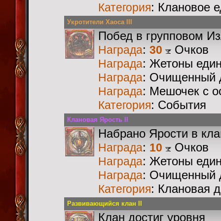
: Клановое 
Категория
Укротители Хаоса III
Побед в групповом И
:
Очков
Награда
30
: Жетоны еди
Награда
: Очищенный 
Награда
: Мешочек с 
Награда
: События
Категория
Клановая Ярость II
Набрано Ярости в кл
:
Очков
Награда
10
: Жетоны еди
Награда
: Очищенный 
Награда
: Клановая 
Категория
Развивающийся клан II
Клан достиг уровня