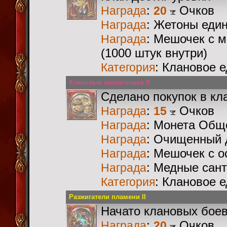
:
Очков
Награда
20
: Жетоны еди
Награда
: Мешочек с 
Награда
(1000 штук внутри)
: Клановое 
Категория
Клановые шопоголики II
Сделано покупок в кл
:
Очков
Награда
15
: Монета Общ
Награда
: Очищенный 
Награда
: Мешочек с 
Награда
: Медные сан
Награда
: Клановое 
Категория
Разжигатели пламени II
Начато клановых бое
:
Очков
Награда
20