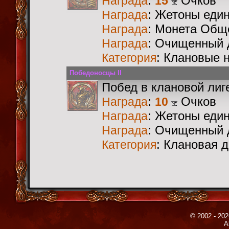
:
Очков
Награда
15
: Жетоны еди
Награда
: Монета Общ
Награда
: Очищенный 
Награда
: Клановые 
Категория
Победоносцы II
Побед в клановой лиг
:
Очков
Награда
10
: Жетоны еди
Награда
: Очищенный 
Награда
: Клановая 
Категория
© 2002 - 202
A