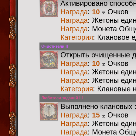
Активировано способ
:
Очков
Награда
10
: Жетоны еди
Награда
: Монета Общ
Награда
: Клановое 
Категория
Очистители II
Открыть очищенные 
:
Очков
Награда
10
: Жетоны еди
Награда
: Жетоны еди
Награда
: Клановые 
Категория
Любители заданий III
Выполнено клановых 
:
Очков
Награда
15
: Жетоны еди
Награда
: Монета Общ
Награда