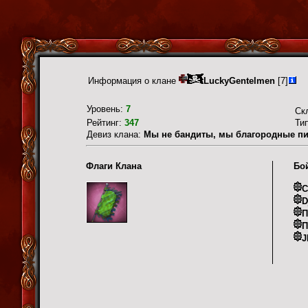
Информация о клане
LuckyGentelmen
[7]
Уровень:
7
Ск
Рейтинг:
347
Ти
Девиз клана:
Мы не бандиты, мы благородные пи
Флаги Клана
Бо
C
D
П
П
J