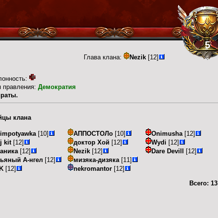
5
Глава клана:
Nezik
[12]
лонность:
п правления:
Демократия
раты.
йцы клана
impotyawka
[10]
АППОСТОЛо
[10]
Onimusha
[12]
j kit
[12]
доктор Хой
[12]
Wydi
[12]
аника
[12]
Nezik
[12]
Dare Devill
[12]
ьяный А-нгел
[12]
мизяка-дизяка
[11]
K
[12]
nekromantor
[12]
Всего:
13