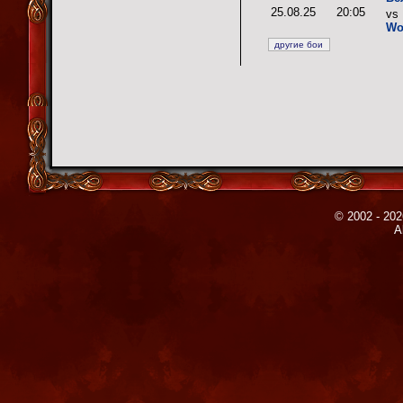
25.08.25
20:05
vs
Wo
© 2002 - 202
A