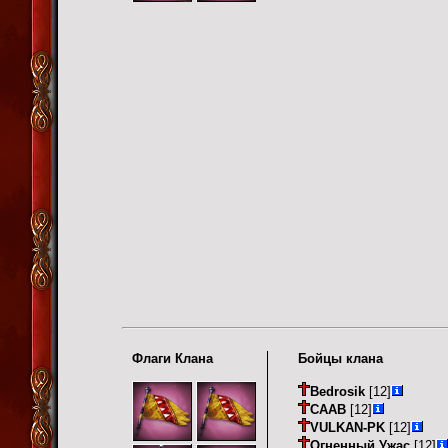
Флаги Клана
Бойцы клана
Bedrosik
[12]
CAAB
[12]
VULKAN-PK
[12]
Огненный Ужас
[12]