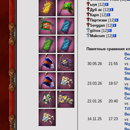
ыук
[12]
Дуб ас
[12]
Карп
[12]
Партизан
[12]
Serggan
[12]
gilros
[12]
Makcum
[12]
Памятные сражения кл
Ве
Со
30.05.26
21:55
vs
Re
St
Ве
23.03.26
19:57
vs
Ni
Ве
Со
22.01.26
20:40
vs
Ti
Ве
14.11.25
17:23
vs
Ni
Ве