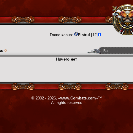
Глава клана:
Pistrul
[12]
и:
0
Ничего нет
© 2002 - 2026, «
www.Combats.com
»™
All rights reserved