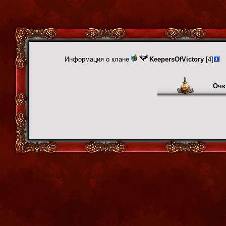
Информация о клане
KeepersOfVictory
[4]
Очк