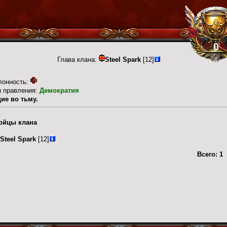
0
Глава клана:
Steel Spark
[12]
лонность:
п правления:
Демократия
ие во тьму.
ойцы клана
Steel Spark
[12]
Всего:
1