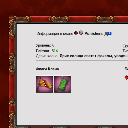
Информация о клане
Punishers
[6]
Уровень:
6
Ск
Рейтинг:
514
Ти
Девиз клана:
Ярче солнца светят факелы, уводящ
Флаги Клана
Б