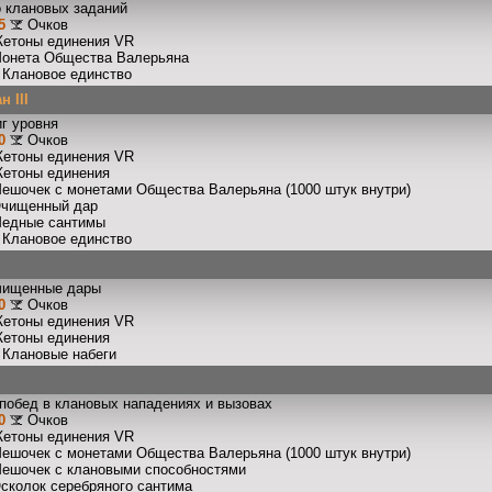
 клановых заданий
5
Очков
Жетоны единения VR
Монета Общества Валерьяна
: Клановое единство
 III
г уровня
0
Очков
Жетоны единения VR
Жетоны единения
Мешочек с монетами Общества Валерьяна (1000 штук внутри)
Очищенный дар
Медные сантимы
: Клановое единство
чищенные дары
0
Очков
Жетоны единения VR
Жетоны единения
: Клановые набеги
побед в клановых нападениях и вызовах
0
Очков
Жетоны единения VR
Мешочек с монетами Общества Валерьяна (1000 штук внутри)
Мешочек с клановыми способностями
Осколок серебряного сантима