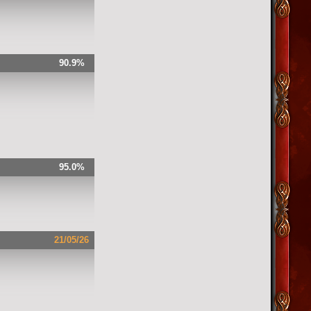
90.9%
95.0%
21/05/26