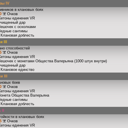
зы IV
ивников в клановых боях
0
Очков
Жетоны единения VR
Очищенный дар
Мешочек с осколками
Медные сантимы
: Клановая доблесть
 III
ано способностей
5
Очков
Жетоны единения VR
Мешочек с монетами Общества Валерьяна (1000 штук внутри)
Очищенный дар
: Клановое единство
 III
ановых боев
0
Очков
Жетоны единения VR
Монета Общества Валерьяна
Медные сантимы
: Клановая доблесть
 II
тойкости в клановых боях
5
Очков
Жетоны единения VR