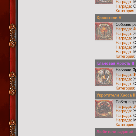
Награда
: 
Награда
: 
Категория
Хранители V
Собрано р
Награда
:
4
Награда
: 
Награда
: 
Награда
: 
Награда
: 
Награда
: 
Категория
Клановая Ярость II
Набрано Я
Награда
:
1
Награда
: 
Награда
: 
Категория
Укротители Хаоса II
Побед в г
Награда
:
3
Награда
: 
Награда
: 
Награда
: 
Категория
Любители заданий I