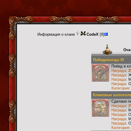
Информация о клане
CodeX
[9]
Очк
Победоносцы III
Побед в к
Награда
:
2
Награда
: 
Награда
: 
Награда
: 
Категория
Клановые шопоголик
Сделано п
Награда
:
2
Награда
: 
Награда
: 
Награда
: 
Награда
: 
Категория