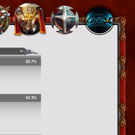
28.7%
43.3%