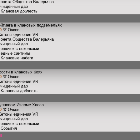
Монета Общества Валерьяна
Очищенный дар
: Клановая доблесть
ейтинга в клановых подземельях
0
Очков
Жетоны единения VR
Монета Общества Валерьяна
Очищенный дар
Мешочек с осколками
Медные сантимы
: Клановые набеги
рости в клановых боях
0
Очков
Жетоны единения VR
Очищенный дар
: Клановая доблесть
I
рупповом Изломе Хаоса
0
Очков
Жетоны единения VR
Очищенный дар
Мешочек с осколками
: События
II