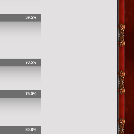
59.5%
70.5%
75.0%
80.8%