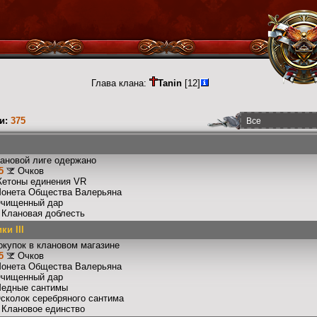
Глава клана:
Tanin
[12]
и:
375
лановой лиге одержано
5
Очков
Жетоны единения VR
Монета Общества Валерьяна
Очищенный дар
: Клановая доблесть
и III
окупок в клановом магазине
5
Очков
Монета Общества Валерьяна
Очищенный дар
Медные сантимы
Осколок серебряного сантима
: Клановое единство