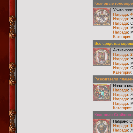
Клановые головоре
Убито прот
Награда
:
4
Награда
: 
Награда
: 
Награда
: 
Награда
: 
Категория
Все средства хороши
Активиров
Награда
:
2
Награда
: 
Награда
: 
Награда
: 
Категория
Разжигатели пламени
Начато кл
Награда
:
3
Награда
: 
Награда
: 
Награда
: 
Категория
Клановая Стойкость
Набрано С
Награда
:
1
Награда
: 