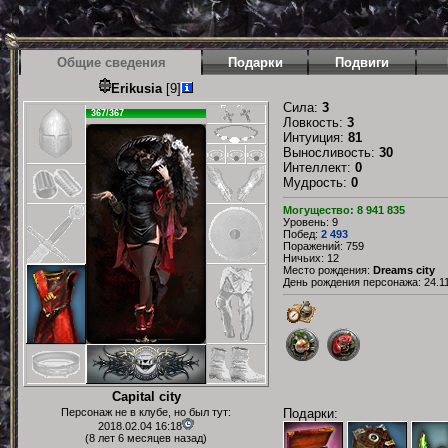
Общие сведения
Подарки
Подвиги
Erikusia
[9]
Сила:
3
367/367
Ловкость:
3
Интуиция:
81
Выносливость:
30
Интеллект:
0
Мудрость:
0
Могущество: 8 941 835
Уровень: 9
Побед:
2 493
Поражений: 759
Ничьих: 12
Место рождения:
Dreams city
День рождения персонажа: 24.11
Capital city
Подарки:
Персонаж не в клубе, но был тут:
2018.02.04 16:18
(8 лет 6 месяцев назад)