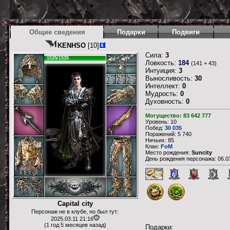
Общие сведения
Подарки
Подвиги
KENHSO
[10]
Сила:
3
1535/1535
Ловкость:
184
(141 + 43)
Интуиция:
3
Выносливость:
30
Интеллект:
0
Мудрость:
0
Духовность:
0
Могущество: 83 642 777
Уровень: 10
Побед:
30 035
Поражений: 5 740
Ничьих: 85
Клан:
FoM
Место рождения:
Suncity
День рождения персонажа: 06.03
Capital city
Персонаж не в клубе, но был тут:
2025.03.11 21:16
(1 год 5 месяцев назад)
Подарки: