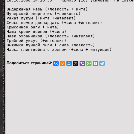
18.10.2008 14:26:55 KENHSO [10] усыновил The Losted
Выдержаная мазь (+ловкость + инта)
Шулерский энергетик (+ловкость)
Рахат лукум (+инта +интелект)
Смесь номер двенадцать (+сила +интелект)
Крысочное рагу (+инта)
Чаша крови воинов (+сила)
Паек охранников (+ловкость +интелект)
Грибной уксус (+интелект)
Выжимка лунной пыли (+сила +ловкость)
Чарка глинтвейна с хреном (+сила + интуиция)
Поделиться страницей: