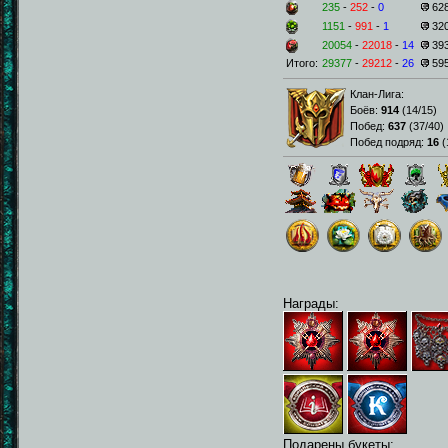
235
-
252
-
0
62
1151
-
991
-
1
32
20054
-
22018
-
14
39
Итого:
29377
-
29212
-
26
59
Клан-Лига:
Боёв:
914
(
14/15
)
Побед:
637
(
37/40
)
Побед подряд:
16
(
Награды:
Подарены букеты: