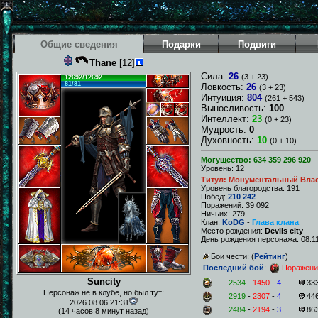
Общие сведения
Подарки
Подвиги
Thane
[12]
Сила:
26
(3 + 23)
12692/12692
81/81
Ловкость:
26
(3 + 23)
Интуиция:
804
(261 + 543)
Выносливость:
100
Интеллект:
23
(0 + 23)
Мудрость:
0
Духовность:
10
(0 + 10)
Могущество: 634 359 296 920
Уровень: 12
Титул: Монументальный Вла
Уровень благородства: 191
Побед:
210 242
Поражений: 39 092
Ничьих: 279
Клан:
KoDG
-
Глава клана
Место рождения:
Devils city
День рождения персонажа: 08.11
Бои чести: (
Рейтинг
)
Последний бой
:
Поражени
Suncity
2534
-
1450
-
4
33
Персонаж не в клубе, но был тут:
2919
-
2307
-
4
44
2026.08.06 21:31
2484
-
2194
-
3
86
(14 часов 8 минут назад)