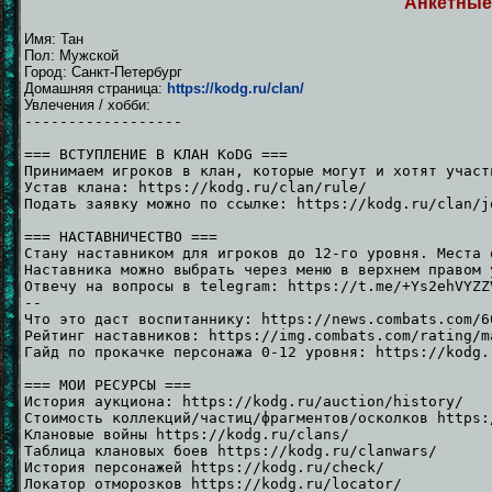
Анкетные
Имя: Тан
Пол: Мужской
Город: Санкт-Петербург
Домашняя страница:
https://kodg.ru/clan/
Увлечения / хобби:
------------------
=== ВСТУПЛЕНИЕ В КЛАН KoDG ===
Принимаем игроков в клан, которые могут и хотят участ
Устав клана: https://kodg.ru/clan/rule/
Подать заявку можно по ссылке: https://kodg.ru/clan/j
=== НАСТАВНИЧЕСТВО ===
Стану наставником для игроков до 12-го уровня. Места 
Наставника можно выбрать через меню в верхнем правом 
Отвечу на вопросы в telegram: https://t.me/+Ys2ehVYZZ
--
Что это даст воспитаннику: https://news.combats.com/6
Рейтинг наставников: https://img.combats.com/rating/m
Гайд по прокачке персонажа 0-12 уровня: https://kodg.
=== МОИ РЕСУРСЫ ===
История аукциона: https://kodg.ru/auction/history/
Стоимость коллекций/частиц/фрагментов/осколков https:
Клановые войны https://kodg.ru/clans/
Таблица клановых боев https://kodg.ru/clanwars/
История персонажей https://kodg.ru/check/
Локатор отморозков https://kodg.ru/locator/