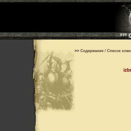
>>
Содержание
/
Список кла
izb