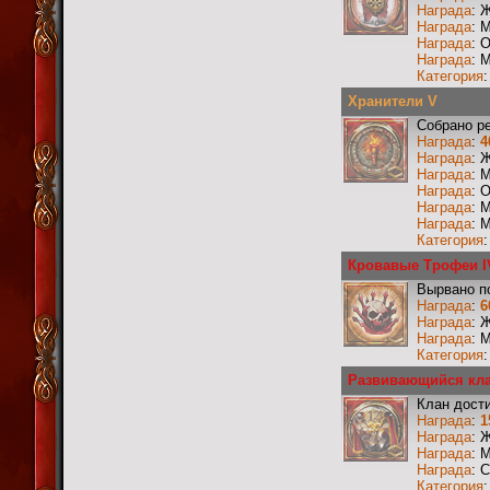
Награда
: 
Награда
: 
Награда
: 
Награда
: 
Категория
Хранители V
Собрано р
Награда
:
4
Награда
: 
Награда
: 
Награда
: 
Награда
: 
Награда
: 
Категория
Кровавые Трофеи I
Вырвано по
Награда
:
6
Награда
: 
Награда
: 
Категория
Развивающийся кл
Клан дости
Награда
:
1
Награда
: 
Награда
: 
Награда
: 
Категория