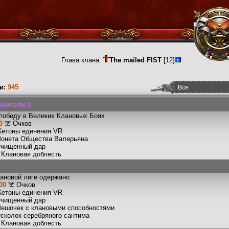
Глава клана:
The mailed FIST
[12]
и:
945
оители II
победу в Великих Клановых Боях
0
Очков
Жетоны единения VR
Монета Общества Валерьяна
Очищенный дар
: Клановая доблесть
лановой лиге одержано
00
Очков
Жетоны единения VR
Очищенный дар
Мешочек с клановыми способностями
Осколок серебряного сантима
: Клановая доблесть