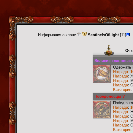
Информация о клане
SentinelsOfLight
[11]
Очк
Великие клановые в
Одержать 
Награда
:
1
Награда
: 
Награда
: 
Награда
: 
Категория
Победоносцы V
Побед в к
Награда
:
1
Награда
: 
Награда
: 
Награда
: 
Награда
: 
Категория