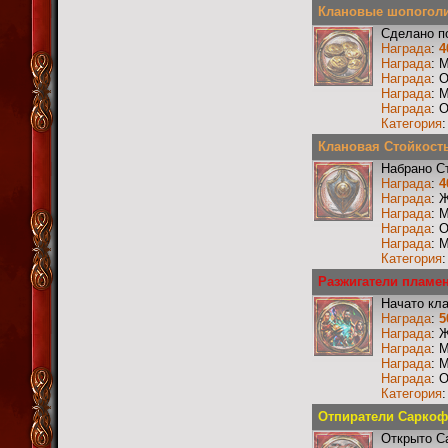
Клановые шопоголи
Сделано п
Награда
:
4
Награда
: 
Награда
: 
Награда
: 
Награда
: 
Категория
Клановая Стойкость
Набрано С
Награда
:
4
Награда
: 
Награда
: 
Награда
: 
Награда
: 
Категория
Разжигатели пламен
Начато кл
Награда
:
5
Награда
: 
Награда
: 
Награда
: 
Награда
: 
Категория
Отпиратели Саркофа
Открыто С