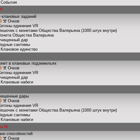
: События
VI
 клановых заданий
0
Очков
Жетоны единения VR
Мешочек с монетами Общества Валерьяна (1000 штук внутри)
Монета Общества Валерьяна
Очищенный дар
Медные сантимы
: Клановое единство
онет в клановых подземельях
5
Очков
Жетоны единения VR
Очищенный дар
: Клановые набеги
чищенные дары
5
Очков
Жетоны единения VR
Мешочек с монетами Общества Валерьяна (1000 штук внутри)
Медные сантимы
: Клановые набеги
и IV
ано способностей
0
Очков