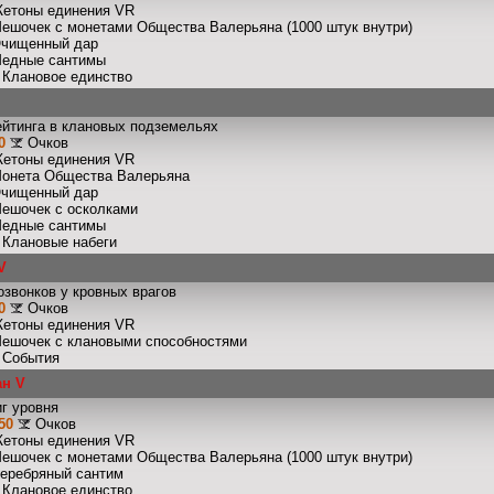
Жетоны единения VR
Мешочек с монетами Общества Валерьяна (1000 штук внутри)
Очищенный дар
Медные сантимы
: Клановое единство
ейтинга в клановых подземельях
0
Очков
Жетоны единения VR
Монета Общества Валерьяна
Очищенный дар
Мешочек с осколками
Медные сантимы
: Клановые набеги
V
звонков у кровных врагов
0
Очков
Жетоны единения VR
Мешочек с клановыми способностями
: События
ан V
г уровня
50
Очков
Жетоны единения VR
Мешочек с монетами Общества Валерьяна (1000 штук внутри)
Серебряный сантим
: Клановое единство