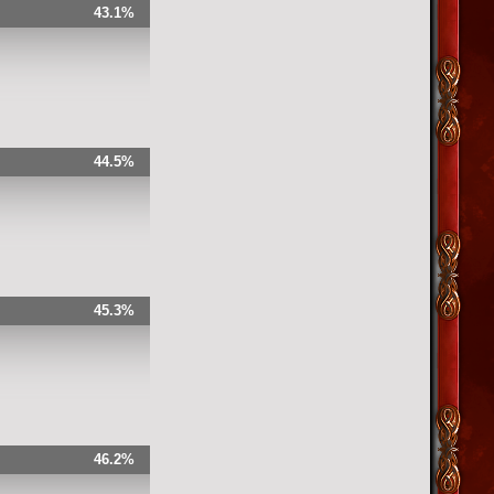
43.1%
44.5%
45.3%
46.2%