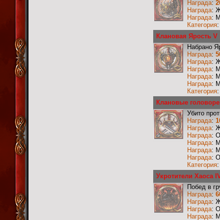
Награда
:
2
Награда
: 
Награда
: 
Категория
Клановая Ярость V
Набрано Я
Награда
:
5
Награда
: 
Награда
: 
Награда
: 
Награда
: 
Категория
Клановые головоре
Убито прот
Награда
:
1
Награда
: 
Награда
: 
Награда
: 
Награда
: 
Награда
: 
Категория
Укротители Хаоса I
Побед в г
Награда
:
6
Награда
: 
Награда
: 
Награда
: 