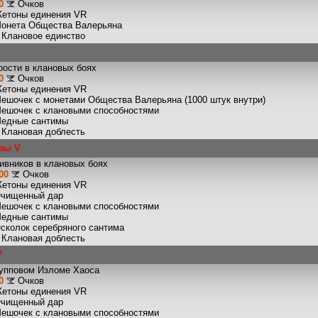
0
Очков
Жетоны единения VR
Монета Общества Валерьяна
: Клановое единство
рости в клановых боях
0
Очков
Жетоны единения VR
Мешочек с монетами Общества Валерьяна (1000 штук внутри)
Мешочек с клановыми способностями
Медные сантимы
: Клановая доблесть
зы V
ивников в клановых боях
00
Очков
Жетоны единения VR
Очищенный дар
Мешочек с клановыми способностями
Медные сантимы
Осколок серебряного сантима
: Клановая доблесть
V
рупповом Изломе Хаоса
0
Очков
Жетоны единения VR
Очищенный дар
Мешочек с клановыми способностями