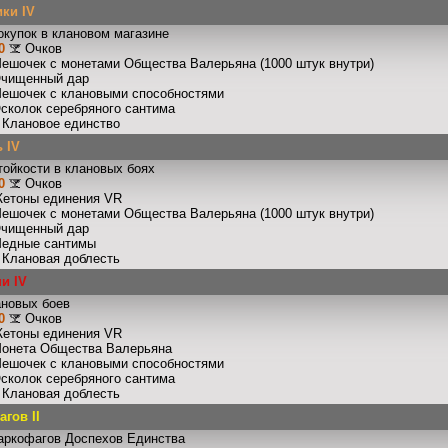
ки IV
окупок в клановом магазине
0
Очков
Мешочек с монетами Общества Валерьяна (1000 штук внутри)
Очищенный дар
Мешочек с клановыми способностями
Осколок серебряного сантима
: Клановое единство
 IV
тойкости в клановых боях
0
Очков
Жетоны единения VR
Мешочек с монетами Общества Валерьяна (1000 штук внутри)
Очищенный дар
Медные сантимы
: Клановая доблесть
и IV
ановых боев
0
Очков
Жетоны единения VR
Монета Общества Валерьяна
Мешочек с клановыми способностями
Осколок серебряного сантима
: Клановая доблесть
гов II
аркофагов Доспехов Единства