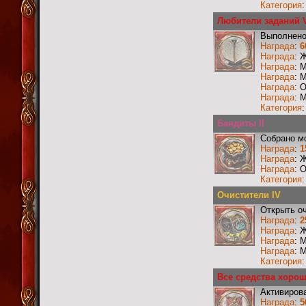
Категория
Любители заданий 
Выполнено
Награда
:
6
Награда
: 
Награда
: 
Награда
: 
Награда
: 
Награда
: 
Категория
Бандиты II
Собрано м
Награда
:
1
Награда
: 
Награда
: 
Категория
Очистители IV
Открыть о
Награда
:
2
Награда
: 
Награда
: 
Награда
: 
Категория
Все средства хорош
Активиров
Награда
:
5