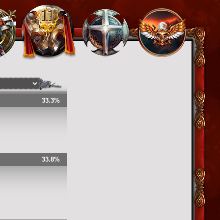
33.3%
33.8%