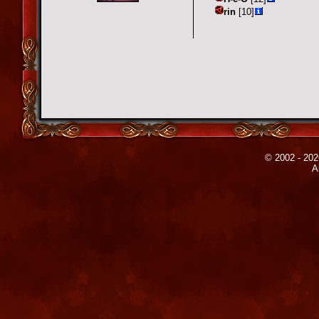
rin
[10]
© 2002 - 202
A