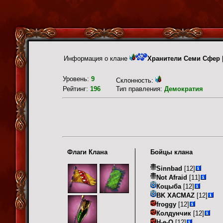
Информация о клане
Хранители Семи Сфер
Уровень:
9
Склонность:
Рейтинг:
196
Тип правления:
Демократия
Флаги Клана
Бойцы клана
Sinnbad
[12]
Not Afraid
[11]
Коцыба
[12]
BK XACMAZ
[12]
froggy
[12]
Колдунчик
[12]
Н-е-О
[12]