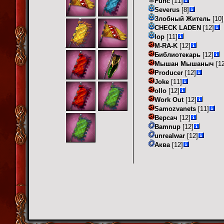
Func
[11]
Severus
[8]
Злобный Житель
[10]
CHECK LADEN
[12]
lop
[11]
M-RA-K
[12]
Библиотекарь
[12]
Мышан Мышаныч
[12
Producer
[12]
Joke
[11]
ollo
[12]
Work Out
[12]
Samozvanets
[11]
Версач
[12]
Bamnup
[12]
unrealwar
[12]
Аква
[12]