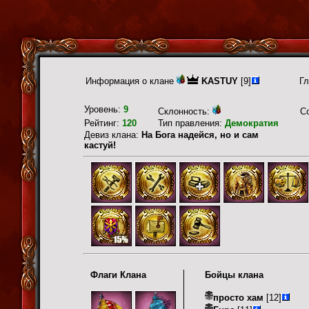
Информация о клане
KASTUY
[9]
Гл
Уровень:
9
Склонность:
С
Рейтинг:
120
Тип правления:
Демократия
Девиз клана:
На Бога надейся, но и сам
кастуй!
Флаги Клана
Бойцы клана
просто хам
[12]