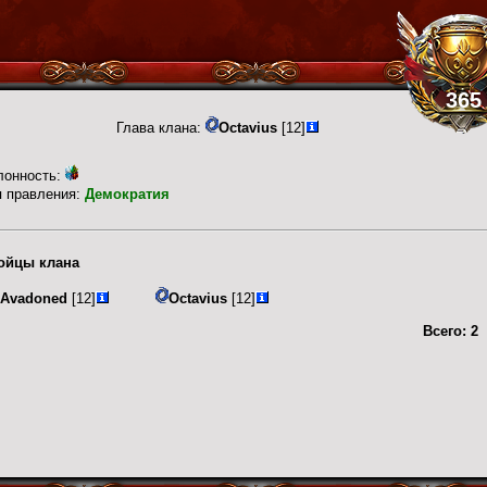
365
Глава клана:
Octavius
[12]
лонность:
п правления:
Демократия
ойцы клана
Avadoned
[12]
Octavius
[12]
Всего:
2