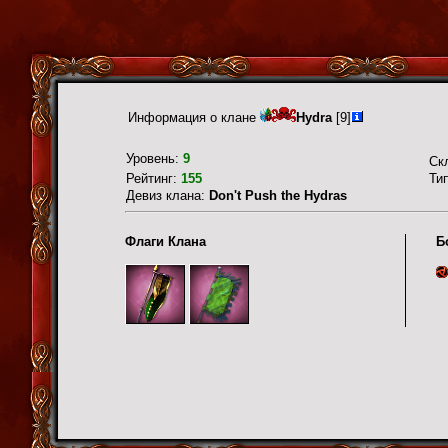
Информация о клане
Hydra
[9]
Уровень:
9
Ск
Рейтинг:
155
Ти
Девиз клана:
Don't Push the Hydras
Флаги Клана
Б