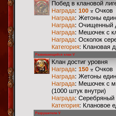
Побед в клановой лиг
:
Очков
Награда
100
: Жетоны еди
Награда
: Очищенный 
Награда
: Мешочек с 
Награда
: Осколок сер
Награда
: Клановая 
Категория
Развивающийся клан V
Клан достиг уровня
:
Очков
Награда
150
: Жетоны еди
Награда
: Мешочек с 
Награда
(1000 штук внутри)
: Серебряный
Награда
: Клановое 
Категория
Разрушители V