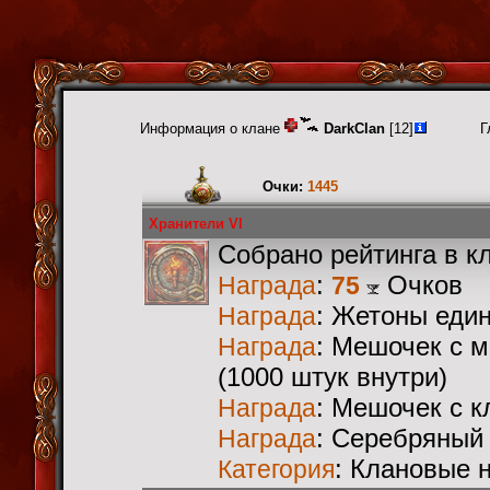
Информация о клане
DarkClan
[12]
Г
Очки:
1445
Хранители VI
Собрано рейтинга в к
:
Очков
Награда
75
: Жетоны еди
Награда
: Мешочек с 
Награда
(1000 штук внутри)
: Мешочек с 
Награда
: Серебряный
Награда
: Клановые 
Категория