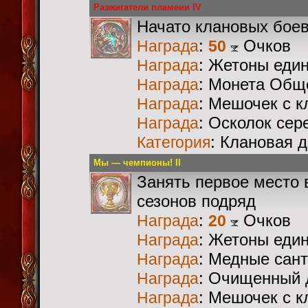
Разжигатели пламени IV
Начато клановых бое
:
Очков
Награда
50
: Жетоны еди
Награда
: Монета Общ
Награда
: Мешочек с 
Награда
: Осколок сер
Награда
: Клановая 
Категория
Мы — чемпионы! II
Занять первое место 
сезонов подряд
:
Очков
Награда
20
: Жетоны еди
Награда
: Медные сан
Награда
: Очищенный 
Награда
: Мешочек с 
Награда