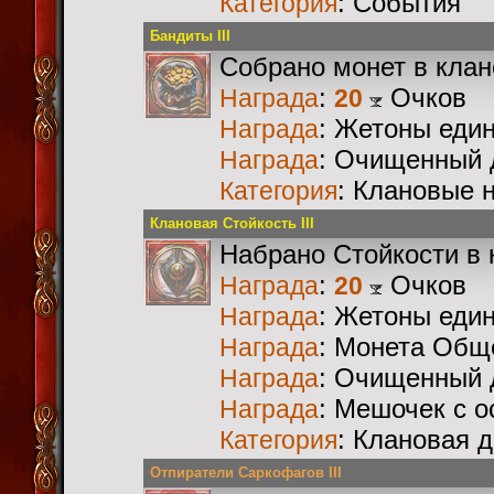
: События
Категория
Бандиты III
Собрано монет в кла
:
Очков
Награда
20
: Жетоны еди
Награда
: Очищенный 
Награда
: Клановые 
Категория
Клановая Стойкость III
Набрано Стойкости в 
:
Очков
Награда
20
: Жетоны еди
Награда
: Монета Общ
Награда
: Очищенный 
Награда
: Мешочек с 
Награда
: Клановая 
Категория
Отпиратели Саркофагов III