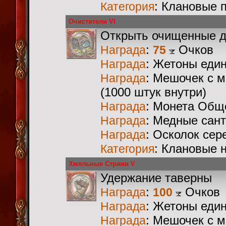
: Клановые 
Категория
Очистители VI
Открыть очищенные 
:
Очков
Награда
75
: Жетоны еди
Награда
: Мешочек с 
Награда
(1000 штук внутри)
: Монета Общ
Награда
: Медные сан
Награда
: Осколок сер
Награда
: Клановые 
Категория
Хмельные Стражи V
Удержание таверны
:
Очков
Награда
100
: Жетоны еди
Награда
: Мешочек с 
Награда