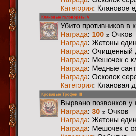
: Клановое 
Категория
Клановые головорезы V
Убито противников в 
:
Очков
Награда
100
: Жетоны еди
Награда
: Очищенный 
Награда
: Мешочек с 
Награда
: Медные сан
Награда
: Осколок сер
Награда
: Клановая 
Категория
Кровавые Трофеи III
Вырвано позвонков у 
:
Очков
Награда
30
: Жетоны еди
Награда
: Мешочек с 
Награда