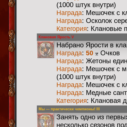
(1000 штук внутри)
: Мешочек с 
Награда
: Осколок сер
Награда
: Клановые 
Категория
Клановая Ярость V
Набрано Ярости в кл
:
Очков
Награда
50
: Жетоны еди
Награда
: Мешочек с 
Награда
(1000 штук внутри)
: Мешочек с 
Награда
: Медные сан
Награда
: Клановая 
Категория
Мы — практически чемпионы! III
Занять одно из первы
несколько сезонов по