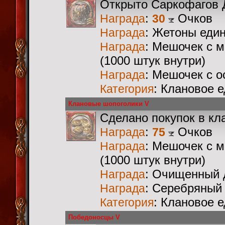
Открыто Саркофагов 
:
Очков
Награда
30
: Жетоны еди
Награда
: Мешочек с 
Награда
(1000 штук внутри)
: Мешочек с 
Награда
: Клановое 
Категория
Клановые шопоголики V
Сделано покупок в кл
:
Очков
Награда
75
: Мешочек с 
Награда
(1000 штук внутри)
: Очищенный 
Награда
: Серебряный
Награда
: Клановое 
Категория
Победоносцы V