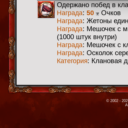
Одержано побед в кл
:
Очков
Награда
50
: Жетоны еди
Награда
: Мешочек с 
Награда
(1000 штук внутри)
: Мешочек с 
Награда
: Осколок сер
Награда
: Клановая 
Категория
© 2002 - 202
A