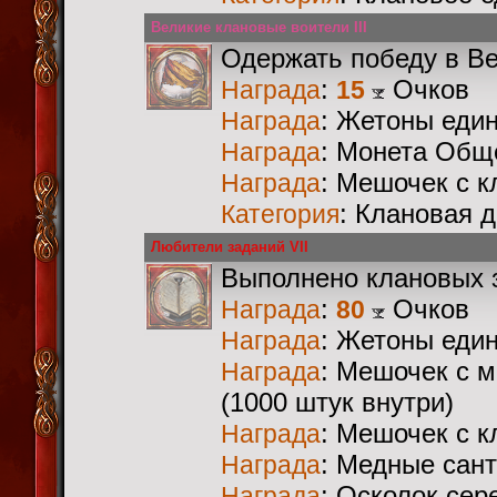
Великие клановые воители III
Одержать победу в В
:
Очков
Награда
15
: Жетоны еди
Награда
: Монета Общ
Награда
: Мешочек с 
Награда
: Клановая 
Категория
Любители заданий VII
Выполнено клановых 
:
Очков
Награда
80
: Жетоны еди
Награда
: Мешочек с 
Награда
(1000 штук внутри)
: Мешочек с 
Награда
: Медные сан
Награда
: Осколок сер
Награда